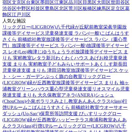
宿区
文京区
台東区
墨田区
江東区
品川区
目黒区
大田区
世田谷区
渋谷区
中野区
杉並区
豊島区
北区
荒川区
板橋区
練馬区
足立区
葛
飾区
江戸川区
人気な施設
リックグロー(LICGROW)八千代緑が丘駅前教室
栄眞学園放
課後等デイサービス
児童発達支援 ラパン(一般)
こぱんはうす
さくら 前橋総社教室
放課後等デイサービス ラパン（重心専
門）
放課後等デイサービス ラパン(一般)
放課後等デイサービ
ス レオ(Leo)梅津
じゆうちょうラボ
放課後等デイサービス ま
りも 実籾教室
レタラ新川
わくわくハウス あげお校
児童発達
支援 まりも 実籾教室
子どもみらいサポートあくしす新長田
児童発達支援 まりも 津田沼教室
放課後等デイサービス ケッ
ト・シー・ガーデン
ぷっく旗の台教室
リックグロー
(LICGROW)緑が丘西教室
放課後等デイサービス まりも 袖ヶ
浦教室
グリーンハウス重心型児童発達支援
リオスマイル
児童
発達支援 まりも 大久保教室
アネラ(ANERA)
シュシュ
(ChouChou)小泉
ポラリスみよし教室
あんあんクラス(class)行
啓UPルーム
こぱんはうすさくら 前橋総社教室
ウオーサオー
ダッシュ(Uo-Sao‘)
保育所等訪問支援 ぴぃす
リックグロー
(LICGROW)緑が丘西教室
ハッピーテラス南浦和教室
あんあ
んクラス(class)行啓UPルーム
リックグロー(LICGROW)八千