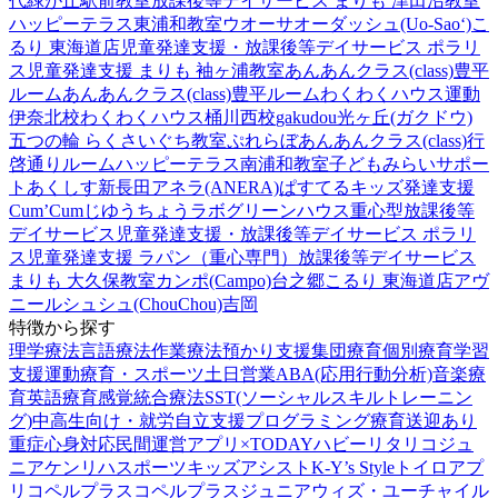
代緑が丘駅前教室
放課後等デイサービス まりも 津田沼教室
ハッピーテラス東浦和教室
ウオーサオーダッシュ(Uo-Sao‘)
こ
るり 東海道店
児童発達支援・放課後等デイサービス ポラリ
ス
児童発達支援 まりも 袖ヶ浦教室
あんあんクラス(class)豊平
ルーム
あんあんクラス(class)豊平ルーム
わくわくハウス運動
伊奈北校
わくわくハウス桶川西校
gakudou光ヶ丘(ガクドウ)
五つの輪 らくさいぐち教室
ぷれらぼ
あんあんクラス(class)行
啓通りルーム
ハッピーテラス南浦和教室
子どもみらいサポー
トあくしす新長田
アネラ(ANERA)
ぱすてるキッズ
発達支援
Cum’Cum
じゆうちょうラボ
グリーンハウス重心型放課後等
デイサービス
児童発達支援・放課後等デイサービス ポラリ
ス
児童発達支援 ラパン（重心専門）
放課後等デイサービス
まりも 大久保教室
カンポ(Campo)台之郷
こるり 東海道店
アヴ
ニール
シュシュ(ChouChou)吉岡
特徴から探す
理学療法
言語療法
作業療法
預かり支援
集団療育
個別療育
学習
支援
運動療育・スポーツ
土日営業
ABA(応用行動分析)
音楽療
育
英語療育
感覚統合療法
SST(ソーシャルスキルトレーニン
グ)
中高生向け・就労自立支援
プログラミング療育
送迎あり
重症心身対応
民間運営
アプリ×TODAY
ハビー
リタリコジュ
ニア
ケンリハスポーツキッズ
アシスト
K-Y’s Style
トイロ
アプ
リ
コペルプラス
コペルプラスジュニア
ウィズ・ユー
チャイル