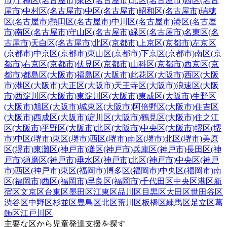
市)
千種区(名古屋市)
東区(名古屋市)
北区(名古屋市)
西区(名古
屋市)
中村区(名古屋市)
中区(名古屋市)
昭和区(名古屋市)
瑞穂
区(名古屋市)
熱田区(名古屋市)
中川区(名古屋市)
港区(名古屋
市)
南区(名古屋市)
守山区(名古屋市)
緑区(名古屋市)
名東区(名
古屋市)
天白区(名古屋市)
北区(京都市)
上京区(京都市)
左京区
(京都市)
中京区(京都市)
東山区(京都市)
下京区(京都市)
南区(京
都市)
右京区(京都市)
伏見区(京都市)
山科区(京都市)
西京区(京
都市)
都島区(大阪市)
福島区(大阪市)
此花区(大阪市)
西区(大阪
市)
港区(大阪市)
大正区(大阪市)
天王寺区(大阪市)
浪速区(大阪
市)
西淀川区(大阪市)
東淀川区(大阪市)
東成区(大阪市)
生野区
(大阪市)
旭区(大阪市)
城東区(大阪市)
阿倍野区(大阪市)
住吉区
(大阪市)
西成区(大阪市)
淀川区(大阪市)
鶴見区(大阪市)
住之江
区(大阪市)
平野区(大阪市)
北区(大阪市)
中央区(大阪市)
堺区(堺
市)
中区(堺市)
東区(堺市)
西区(堺市)
南区(堺市)
北区(堺市)
美原
区(堺市)
東灘区(神戸市)
灘区(神戸市)
兵庫区(神戸市)
長田区(神
戸市)
須磨区(神戸市)
垂水区(神戸市)
北区(神戸市)
中央区(神戸
市)
西区(神戸市)
東区(福岡市)
博多区(福岡市)
中央区(福岡市)
南
区(福岡市)
西区(福岡市)
早良区(福岡市)
千代田区
中央区
港区
新
宿区
文京区
台東区
墨田区
江東区
品川区
目黒区
大田区
世田谷区
渋谷区
中野区
杉並区
豊島区
北区
荒川区
板橋区
練馬区
足立区
葛
飾区
江戸川区
主要な区から児童発達支援を探す