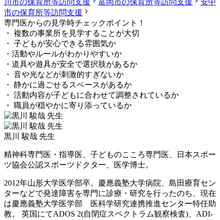
川市の保育所等訪問支援
富岡市の保育所等訪問支援
安中
市の保育所等訪問支援
専門医からの見学時チェックポイント！
・ 複数の事業所を見学することが大切
・ 子どもが安心できる雰囲気か
・活動やルールがわかりやすいか
・道具や遊具が安全で選択肢があるか
・ 音や光などが刺激的すぎないか
・ 静かに過ごせるスペースがあるか
・ 活動内容が子どもに合わせて調整されているか
・ 職員が穏やかに寄り添っているか
黒川 駿哉 先生
精神科専門医・指導医、子どものこころ専門医、日本スポー
ツ協会公認スポーツドクター、医学博士。
2012年山形大学医学部卒。慶應義塾大学病院、島田療育セン
ターなどで発達障害を専門に診療・研究を行ったのち、現在
は慶應義塾大学医学部 医科学研究連携推進センター特任助
教。 英国にてADOS 2(自閉症スペクトラム観察検査)、ADI-