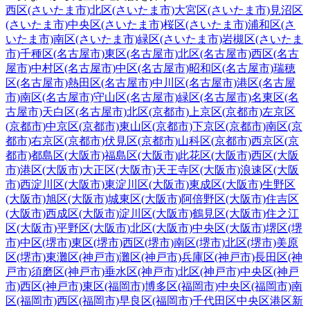
西区(さいたま市)
北区(さいたま市)
大宮区(さいたま市)
見沼区
(さいたま市)
中央区(さいたま市)
桜区(さいたま市)
浦和区(さ
いたま市)
南区(さいたま市)
緑区(さいたま市)
岩槻区(さいたま
市)
千種区(名古屋市)
東区(名古屋市)
北区(名古屋市)
西区(名古
屋市)
中村区(名古屋市)
中区(名古屋市)
昭和区(名古屋市)
瑞穂
区(名古屋市)
熱田区(名古屋市)
中川区(名古屋市)
港区(名古屋
市)
南区(名古屋市)
守山区(名古屋市)
緑区(名古屋市)
名東区(名
古屋市)
天白区(名古屋市)
北区(京都市)
上京区(京都市)
左京区
(京都市)
中京区(京都市)
東山区(京都市)
下京区(京都市)
南区(京
都市)
右京区(京都市)
伏見区(京都市)
山科区(京都市)
西京区(京
都市)
都島区(大阪市)
福島区(大阪市)
此花区(大阪市)
西区(大阪
市)
港区(大阪市)
大正区(大阪市)
天王寺区(大阪市)
浪速区(大阪
市)
西淀川区(大阪市)
東淀川区(大阪市)
東成区(大阪市)
生野区
(大阪市)
旭区(大阪市)
城東区(大阪市)
阿倍野区(大阪市)
住吉区
(大阪市)
西成区(大阪市)
淀川区(大阪市)
鶴見区(大阪市)
住之江
区(大阪市)
平野区(大阪市)
北区(大阪市)
中央区(大阪市)
堺区(堺
市)
中区(堺市)
東区(堺市)
西区(堺市)
南区(堺市)
北区(堺市)
美原
区(堺市)
東灘区(神戸市)
灘区(神戸市)
兵庫区(神戸市)
長田区(神
戸市)
須磨区(神戸市)
垂水区(神戸市)
北区(神戸市)
中央区(神戸
市)
西区(神戸市)
東区(福岡市)
博多区(福岡市)
中央区(福岡市)
南
区(福岡市)
西区(福岡市)
早良区(福岡市)
千代田区
中央区
港区
新