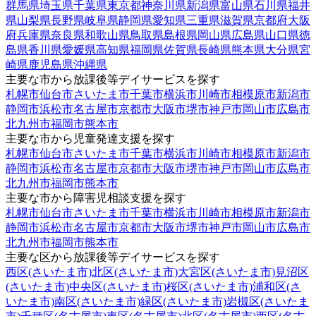
群馬県
埼玉県
千葉県
東京都
神奈川県
新潟県
富山県
石川県
福井
県
山梨県
長野県
岐阜県
静岡県
愛知県
三重県
滋賀県
京都府
大阪
府
兵庫県
奈良県
和歌山県
鳥取県
島根県
岡山県
広島県
山口県
徳
島県
香川県
愛媛県
高知県
福岡県
佐賀県
長崎県
熊本県
大分県
宮
崎県
鹿児島県
沖縄県
主要な市から放課後等デイサービスを探す
札幌市
仙台市
さいたま市
千葉市
横浜市
川崎市
相模原市
新潟市
静岡市
浜松市
名古屋市
京都市
大阪市
堺市
神戸市
岡山市
広島市
北九州市
福岡市
熊本市
主要な市から児童発達支援を探す
札幌市
仙台市
さいたま市
千葉市
横浜市
川崎市
相模原市
新潟市
静岡市
浜松市
名古屋市
京都市
大阪市
堺市
神戸市
岡山市
広島市
北九州市
福岡市
熊本市
主要な市から障害児相談支援を探す
札幌市
仙台市
さいたま市
千葉市
横浜市
川崎市
相模原市
新潟市
静岡市
浜松市
名古屋市
京都市
大阪市
堺市
神戸市
岡山市
広島市
北九州市
福岡市
熊本市
主要な区から放課後等デイサービスを探す
西区(さいたま市)
北区(さいたま市)
大宮区(さいたま市)
見沼区
(さいたま市)
中央区(さいたま市)
桜区(さいたま市)
浦和区(さ
いたま市)
南区(さいたま市)
緑区(さいたま市)
岩槻区(さいたま