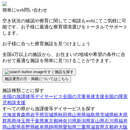
簡単にweb問い合わせ
空き状況の確認や療育に関してご相談もwebにてご気軽に可
能です。お子様に最適な療育環境選びをトータルでサポート
します。
お子様に合った療育施設を見つけましょう
全国4万以上の施設から、お住まいの地域や希望の条件に合
わせて最適な施設を簡単に見つけることができます。
今すぐ施設を探す
施設運営の方・掲載についてはこちら
施設種類ごとに探す
全国の放課後等デイサービス
全国の児童発達支援
全国の障害
児相談支援
すべての県から放課後等デイサービスを探す
北海道
青森県
岩手県
宮城県
秋田県
山形県
福島県
茨城県
栃木県
群馬県
埼玉県
千葉県
東京都
神奈川県
新潟県
富山県
石川県
福井
県
山梨県
長野県
岐阜県
静岡県
愛知県
三重県
滋賀県
京都府
大阪