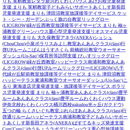
りも 実籾教室
レタラ新川
わくわくハウス あげお校
児童発達
支援 まりも 実籾教室
子どもみらいサポートあくしす新長田
児童発達支援 まりも 津田沼教室
放課後等デイサービス ケッ
ト・シー・ガーデン
ぷっく旗の台教室
リックグロー
(LICGROW)緑が丘西教室
放課後等デイサービス まりも 袖ヶ
浦教室
グリーンハウス重心型児童発達支援
リオスマイル
児童
発達支援 まりも 大久保教室
アネラ(ANERA)
シュシュ
(ChouChou)小泉
ポラリスみよし教室
あんあんクラス(class)行
啓UPルーム
こぱんはうすさくら 前橋総社教室
ウオーサオー
ダッシュ(Uo-Sao‘)
保育所等訪問支援 ぴぃす
リックグロー
(LICGROW)緑が丘西教室
ハッピーテラス南浦和教室
あんあ
んクラス(class)行啓UPルーム
リックグロー(LICGROW)八千
代緑が丘駅前教室
放課後等デイサービス まりも 津田沼教室
ハッピーテラス東浦和教室
ウオーサオーダッシュ(Uo-Sao‘)
こ
るり 東海道店
児童発達支援・放課後等デイサービス ポラリ
ス
児童発達支援 まりも 袖ヶ浦教室
あんあんクラス(class)豊平
ルーム
あんあんクラス(class)豊平ルーム
わくわくハウス運動
伊奈北校
わくわくハウス桶川西校
gakudou光ヶ丘(ガクドウ)
五つの輪 らくさいぐち教室
ぷれらぼ
あんあんクラス(class)行
啓通りルーム
ハッピーテラス南浦和教室
子どもみらいサポー
トあくしす新長田
アネラ(ANERA)
ぱすてるキッズ
発達支援
Cum’Cum
じゆうちょうラボ
グリーンハウス重心型放課後等