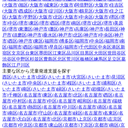
(大阪市)
旭区(大阪市)
城東区(大阪市)
阿倍野区(大阪市)
住吉区
(大阪市)
西成区(大阪市)
淀川区(大阪市)
鶴見区(大阪市)
住之江
区(大阪市)
平野区(大阪市)
北区(大阪市)
中央区(大阪市)
堺区(堺
市)
中区(堺市)
東区(堺市)
西区(堺市)
南区(堺市)
北区(堺市)
美原
区(堺市)
東灘区(神戸市)
灘区(神戸市)
兵庫区(神戸市)
長田区(神
戸市)
須磨区(神戸市)
垂水区(神戸市)
北区(神戸市)
中央区(神戸
市)
西区(神戸市)
東区(福岡市)
博多区(福岡市)
中央区(福岡市)
南
区(福岡市)
西区(福岡市)
早良区(福岡市)
千代田区
中央区
港区
新
宿区
文京区
台東区
墨田区
江東区
品川区
目黒区
大田区
世田谷区
渋谷区
中野区
杉並区
豊島区
北区
荒川区
板橋区
練馬区
足立区
葛
飾区
江戸川区
主要な区から児童発達支援を探す
西区(さいたま市)
北区(さいたま市)
大宮区(さいたま市)
見沼区
(さいたま市)
中央区(さいたま市)
桜区(さいたま市)
浦和区(さ
いたま市)
南区(さいたま市)
緑区(さいたま市)
岩槻区(さいたま
市)
千種区(名古屋市)
東区(名古屋市)
北区(名古屋市)
西区(名古
屋市)
中村区(名古屋市)
中区(名古屋市)
昭和区(名古屋市)
瑞穂
区(名古屋市)
熱田区(名古屋市)
中川区(名古屋市)
港区(名古屋
市)
南区(名古屋市)
守山区(名古屋市)
緑区(名古屋市)
名東区(名
古屋市)
天白区(名古屋市)
北区(京都市)
上京区(京都市)
左京区
(京都市)
中京区(京都市)
東山区(京都市)
下京区(京都市)
南区(京