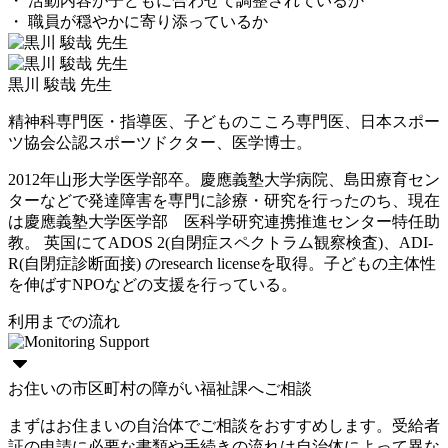
・ 活動内容が子どもに合わせて調整されているか
・ 職員が穏やかに寄り添っているか
黒川 駿哉 先生
精神科専門医・指導医、子どものこころ専門医、日本スポー
ツ協会公認スポーツドクター、医学博士。
2012年山形大学医学部卒。慶應義塾大学病院、島田療育セン
ターなどで発達障害を専門に診療・研究を行ったのち、現在
は慶應義塾大学医学部 医科学研究連携推進センター特任助
教。 英国にてADOS 2(自閉症スペクトラム観察検査)、ADI-
R(自閉症診断面接) のresearch licenseを取得。子どもの主体性
を伸ばすNPOなどの支援を行っている。
利用までの流れ
お住いの市区町村の障がい福祉課へご相談
まずはお住まいの自治体でご相談をおすすめします。受給者
証の申請に必要な書類や手続きの流れは自治体によって異な