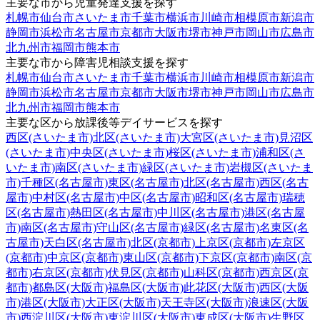
主要な市から児童発達支援を探す
札幌市
仙台市
さいたま市
千葉市
横浜市
川崎市
相模原市
新潟市
静岡市
浜松市
名古屋市
京都市
大阪市
堺市
神戸市
岡山市
広島市
北九州市
福岡市
熊本市
主要な市から障害児相談支援を探す
札幌市
仙台市
さいたま市
千葉市
横浜市
川崎市
相模原市
新潟市
静岡市
浜松市
名古屋市
京都市
大阪市
堺市
神戸市
岡山市
広島市
北九州市
福岡市
熊本市
主要な区から放課後等デイサービスを探す
西区(さいたま市)
北区(さいたま市)
大宮区(さいたま市)
見沼区
(さいたま市)
中央区(さいたま市)
桜区(さいたま市)
浦和区(さ
いたま市)
南区(さいたま市)
緑区(さいたま市)
岩槻区(さいたま
市)
千種区(名古屋市)
東区(名古屋市)
北区(名古屋市)
西区(名古
屋市)
中村区(名古屋市)
中区(名古屋市)
昭和区(名古屋市)
瑞穂
区(名古屋市)
熱田区(名古屋市)
中川区(名古屋市)
港区(名古屋
市)
南区(名古屋市)
守山区(名古屋市)
緑区(名古屋市)
名東区(名
古屋市)
天白区(名古屋市)
北区(京都市)
上京区(京都市)
左京区
(京都市)
中京区(京都市)
東山区(京都市)
下京区(京都市)
南区(京
都市)
右京区(京都市)
伏見区(京都市)
山科区(京都市)
西京区(京
都市)
都島区(大阪市)
福島区(大阪市)
此花区(大阪市)
西区(大阪
市)
港区(大阪市)
大正区(大阪市)
天王寺区(大阪市)
浪速区(大阪
市)
西淀川区(大阪市)
東淀川区(大阪市)
東成区(大阪市)
生野区