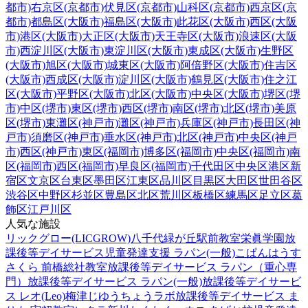
都市)
右京区(京都市)
伏見区(京都市)
山科区(京都市)
西京区(京
都市)
都島区(大阪市)
福島区(大阪市)
此花区(大阪市)
西区(大阪
市)
港区(大阪市)
大正区(大阪市)
天王寺区(大阪市)
浪速区(大阪
市)
西淀川区(大阪市)
東淀川区(大阪市)
東成区(大阪市)
生野区
(大阪市)
旭区(大阪市)
城東区(大阪市)
阿倍野区(大阪市)
住吉区
(大阪市)
西成区(大阪市)
淀川区(大阪市)
鶴見区(大阪市)
住之江
区(大阪市)
平野区(大阪市)
北区(大阪市)
中央区(大阪市)
堺区(堺
市)
中区(堺市)
東区(堺市)
西区(堺市)
南区(堺市)
北区(堺市)
美原
区(堺市)
東灘区(神戸市)
灘区(神戸市)
兵庫区(神戸市)
長田区(神
戸市)
須磨区(神戸市)
垂水区(神戸市)
北区(神戸市)
中央区(神戸
市)
西区(神戸市)
東区(福岡市)
博多区(福岡市)
中央区(福岡市)
南
区(福岡市)
西区(福岡市)
早良区(福岡市)
千代田区
中央区
港区
新
宿区
文京区
台東区
墨田区
江東区
品川区
目黒区
大田区
世田谷区
渋谷区
中野区
杉並区
豊島区
北区
荒川区
板橋区
練馬区
足立区
葛
飾区
江戸川区
人気な施設
リックグロー(LICGROW)八千代緑が丘駅前教室
栄眞学園放
課後等デイサービス
児童発達支援 ラパン(一般)
こぱんはうす
さくら 前橋総社教室
放課後等デイサービス ラパン（重心専
門）
放課後等デイサービス ラパン(一般)
放課後等デイサービ
ス レオ(Leo)梅津
じゆうちょうラボ
放課後等デイサービス ま