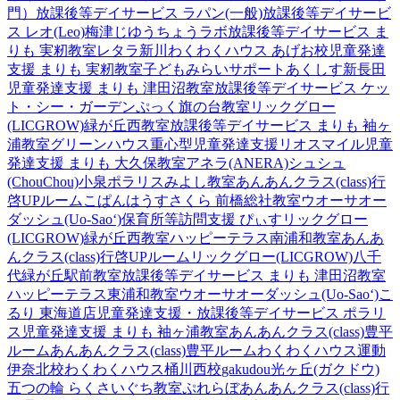
門）
放課後等デイサービス ラパン(一般)
放課後等デイサービ
ス レオ(Leo)梅津
じゆうちょうラボ
放課後等デイサービス ま
りも 実籾教室
レタラ新川
わくわくハウス あげお校
児童発達
支援 まりも 実籾教室
子どもみらいサポートあくしす新長田
児童発達支援 まりも 津田沼教室
放課後等デイサービス ケッ
ト・シー・ガーデン
ぷっく旗の台教室
リックグロー
(LICGROW)緑が丘西教室
放課後等デイサービス まりも 袖ヶ
浦教室
グリーンハウス重心型児童発達支援
リオスマイル
児童
発達支援 まりも 大久保教室
アネラ(ANERA)
シュシュ
(ChouChou)小泉
ポラリスみよし教室
あんあんクラス(class)行
啓UPルーム
こぱんはうすさくら 前橋総社教室
ウオーサオー
ダッシュ(Uo-Sao‘)
保育所等訪問支援 ぴぃす
リックグロー
(LICGROW)緑が丘西教室
ハッピーテラス南浦和教室
あんあ
んクラス(class)行啓UPルーム
リックグロー(LICGROW)八千
代緑が丘駅前教室
放課後等デイサービス まりも 津田沼教室
ハッピーテラス東浦和教室
ウオーサオーダッシュ(Uo-Sao‘)
こ
るり 東海道店
児童発達支援・放課後等デイサービス ポラリ
ス
児童発達支援 まりも 袖ヶ浦教室
あんあんクラス(class)豊平
ルーム
あんあんクラス(class)豊平ルーム
わくわくハウス運動
伊奈北校
わくわくハウス桶川西校
gakudou光ヶ丘(ガクドウ)
五つの輪 らくさいぐち教室
ぷれらぼ
あんあんクラス(class)行