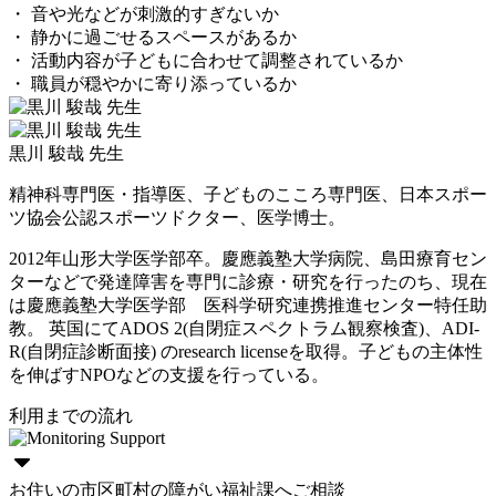
・ 音や光などが刺激的すぎないか
・ 静かに過ごせるスペースがあるか
・ 活動内容が子どもに合わせて調整されているか
・ 職員が穏やかに寄り添っているか
黒川 駿哉 先生
精神科専門医・指導医、子どものこころ専門医、日本スポー
ツ協会公認スポーツドクター、医学博士。
2012年山形大学医学部卒。慶應義塾大学病院、島田療育セン
ターなどで発達障害を専門に診療・研究を行ったのち、現在
は慶應義塾大学医学部 医科学研究連携推進センター特任助
教。 英国にてADOS 2(自閉症スペクトラム観察検査)、ADI-
R(自閉症診断面接) のresearch licenseを取得。子どもの主体性
を伸ばすNPOなどの支援を行っている。
利用までの流れ
お住いの市区町村の障がい福祉課へご相談