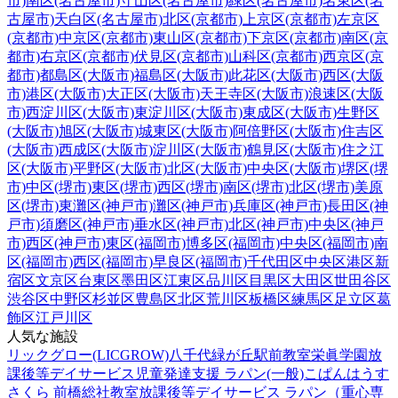
市)
南区(名古屋市)
守山区(名古屋市)
緑区(名古屋市)
名東区(名
古屋市)
天白区(名古屋市)
北区(京都市)
上京区(京都市)
左京区
(京都市)
中京区(京都市)
東山区(京都市)
下京区(京都市)
南区(京
都市)
右京区(京都市)
伏見区(京都市)
山科区(京都市)
西京区(京
都市)
都島区(大阪市)
福島区(大阪市)
此花区(大阪市)
西区(大阪
市)
港区(大阪市)
大正区(大阪市)
天王寺区(大阪市)
浪速区(大阪
市)
西淀川区(大阪市)
東淀川区(大阪市)
東成区(大阪市)
生野区
(大阪市)
旭区(大阪市)
城東区(大阪市)
阿倍野区(大阪市)
住吉区
(大阪市)
西成区(大阪市)
淀川区(大阪市)
鶴見区(大阪市)
住之江
区(大阪市)
平野区(大阪市)
北区(大阪市)
中央区(大阪市)
堺区(堺
市)
中区(堺市)
東区(堺市)
西区(堺市)
南区(堺市)
北区(堺市)
美原
区(堺市)
東灘区(神戸市)
灘区(神戸市)
兵庫区(神戸市)
長田区(神
戸市)
須磨区(神戸市)
垂水区(神戸市)
北区(神戸市)
中央区(神戸
市)
西区(神戸市)
東区(福岡市)
博多区(福岡市)
中央区(福岡市)
南
区(福岡市)
西区(福岡市)
早良区(福岡市)
千代田区
中央区
港区
新
宿区
文京区
台東区
墨田区
江東区
品川区
目黒区
大田区
世田谷区
渋谷区
中野区
杉並区
豊島区
北区
荒川区
板橋区
練馬区
足立区
葛
飾区
江戸川区
人気な施設
リックグロー(LICGROW)八千代緑が丘駅前教室
栄眞学園放
課後等デイサービス
児童発達支援 ラパン(一般)
こぱんはうす
さくら 前橋総社教室
放課後等デイサービス ラパン（重心専