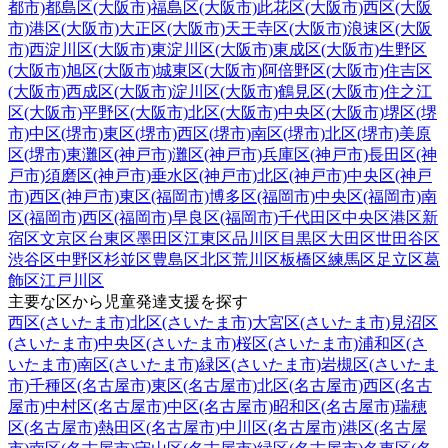
都市)
都島区(大阪市)
福島区(大阪市)
此花区(大阪市)
西区(大阪
市)
港区(大阪市)
大正区(大阪市)
天王寺区(大阪市)
浪速区(大阪
市)
西淀川区(大阪市)
東淀川区(大阪市)
東成区(大阪市)
生野区
(大阪市)
旭区(大阪市)
城東区(大阪市)
阿倍野区(大阪市)
住吉区
(大阪市)
西成区(大阪市)
淀川区(大阪市)
鶴見区(大阪市)
住之江
区(大阪市)
平野区(大阪市)
北区(大阪市)
中央区(大阪市)
堺区(堺
市)
中区(堺市)
東区(堺市)
西区(堺市)
南区(堺市)
北区(堺市)
美原
区(堺市)
東灘区(神戸市)
灘区(神戸市)
兵庫区(神戸市)
長田区(神
戸市)
須磨区(神戸市)
垂水区(神戸市)
北区(神戸市)
中央区(神戸
市)
西区(神戸市)
東区(福岡市)
博多区(福岡市)
中央区(福岡市)
南
区(福岡市)
西区(福岡市)
早良区(福岡市)
千代田区
中央区
港区
新
宿区
文京区
台東区
墨田区
江東区
品川区
目黒区
大田区
世田谷区
渋谷区
中野区
杉並区
豊島区
北区
荒川区
板橋区
練馬区
足立区
葛
飾区
江戸川区
主要な区から児童発達支援を探す
西区(さいたま市)
北区(さいたま市)
大宮区(さいたま市)
見沼区
(さいたま市)
中央区(さいたま市)
桜区(さいたま市)
浦和区(さ
いたま市)
南区(さいたま市)
緑区(さいたま市)
岩槻区(さいたま
市)
千種区(名古屋市)
東区(名古屋市)
北区(名古屋市)
西区(名古
屋市)
中村区(名古屋市)
中区(名古屋市)
昭和区(名古屋市)
瑞穂
区(名古屋市)
熱田区(名古屋市)
中川区(名古屋市)
港区(名古屋