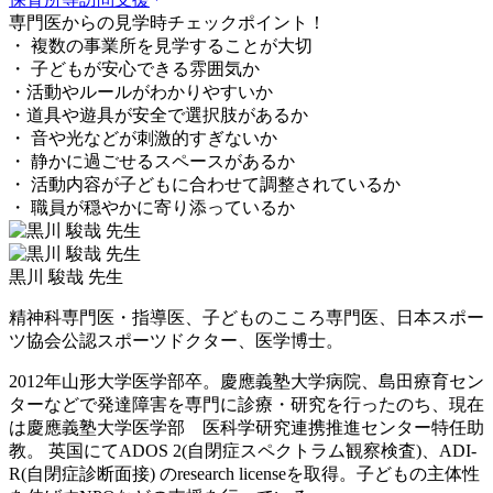
専門医からの見学時チェックポイント！
・ 複数の事業所を見学することが大切
・ 子どもが安心できる雰囲気か
・活動やルールがわかりやすいか
・道具や遊具が安全で選択肢があるか
・ 音や光などが刺激的すぎないか
・ 静かに過ごせるスペースがあるか
・ 活動内容が子どもに合わせて調整されているか
・ 職員が穏やかに寄り添っているか
黒川 駿哉 先生
精神科専門医・指導医、子どものこころ専門医、日本スポー
ツ協会公認スポーツドクター、医学博士。
2012年山形大学医学部卒。慶應義塾大学病院、島田療育セン
ターなどで発達障害を専門に診療・研究を行ったのち、現在
は慶應義塾大学医学部 医科学研究連携推進センター特任助
教。 英国にてADOS 2(自閉症スペクトラム観察検査)、ADI-
R(自閉症診断面接) のresearch licenseを取得。子どもの主体性