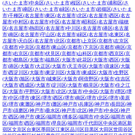
(さいたま市)
中央区(さいたま市)
桜区(さいたま市)
浦和区(さ
いたま市)
南区(さいたま市)
緑区(さいたま市)
岩槻区(さいたま
市)
千種区(名古屋市)
東区(名古屋市)
北区(名古屋市)
西区(名古
屋市)
中村区(名古屋市)
中区(名古屋市)
昭和区(名古屋市)
瑞穂
区(名古屋市)
熱田区(名古屋市)
中川区(名古屋市)
港区(名古屋
市)
南区(名古屋市)
守山区(名古屋市)
緑区(名古屋市)
名東区(名
古屋市)
天白区(名古屋市)
北区(京都市)
上京区(京都市)
左京区
(京都市)
中京区(京都市)
東山区(京都市)
下京区(京都市)
南区(京
都市)
右京区(京都市)
伏見区(京都市)
山科区(京都市)
西京区(京
都市)
都島区(大阪市)
福島区(大阪市)
此花区(大阪市)
西区(大阪
市)
港区(大阪市)
大正区(大阪市)
天王寺区(大阪市)
浪速区(大阪
市)
西淀川区(大阪市)
東淀川区(大阪市)
東成区(大阪市)
生野区
(大阪市)
旭区(大阪市)
城東区(大阪市)
阿倍野区(大阪市)
住吉区
(大阪市)
西成区(大阪市)
淀川区(大阪市)
鶴見区(大阪市)
住之江
区(大阪市)
平野区(大阪市)
北区(大阪市)
中央区(大阪市)
堺区(堺
市)
中区(堺市)
東区(堺市)
西区(堺市)
南区(堺市)
北区(堺市)
美原
区(堺市)
東灘区(神戸市)
灘区(神戸市)
兵庫区(神戸市)
長田区(神
戸市)
須磨区(神戸市)
垂水区(神戸市)
北区(神戸市)
中央区(神戸
市)
西区(神戸市)
東区(福岡市)
博多区(福岡市)
中央区(福岡市)
南
区(福岡市)
西区(福岡市)
早良区(福岡市)
千代田区
中央区
港区
新
宿区
文京区
台東区
墨田区
江東区
品川区
目黒区
大田区
世田谷区