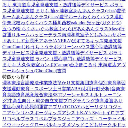
るり 東海道店
児童発達支援・放課後等デイサービス ポラリ
ス
児童発達支援 まりも 袖ヶ浦教室
あんあんクラス(class)豊平
ルーム
あんあんクラス(class)豊平ルーム
わくわくハウス運動
伊奈北校
わくわくハウス桶川西校
gakudou光ヶ丘(ガクドウ)
五つの輪 らくさいぐち教室
ぷれらぼ
あんあんクラス(class)行
啓通りルーム
ハッピーテラス南浦和教室
子どもみらいサポー
トあくしす新長田
アネラ(ANERA)
ぱすてるキッズ
発達支援
Cum’Cum
じゆうちょうラボ
グリーンハウス重心型放課後等
デイサービス
児童発達支援・放課後等デイサービス ポラリ
ス
児童発達支援 ラパン（重心専門）
放課後等デイサービス
まりも 大久保教室
カンポ(Campo)台之郷
こるり 東海道店
アヴ
ニール
シュシュ(ChouChou)吉岡
特徴から探す
理学療法
言語療法
作業療法
預かり支援
集団療育
個別療育
学習
支援
運動療育・スポーツ
土日営業
ABA(応用行動分析)
音楽療
育
英語療育
感覚統合療法
SST(ソーシャルスキルトレーニン
グ)
中高生向け・就労自立支援
プログラミング療育
送迎あり
重症心身対応
民間運営
アプリ×TODAY
ハビー
リタリコジュ
ニア
ケンリハスポーツキッズ
アシスト
K-Y’s Style
トイロ
アプ
リ
コペルプラス
コペルプラスジュニア
ウィズ・ユー
チャイル
ドウィッシュ
グローバルキッズメソッド
こどもサークル
ドッ