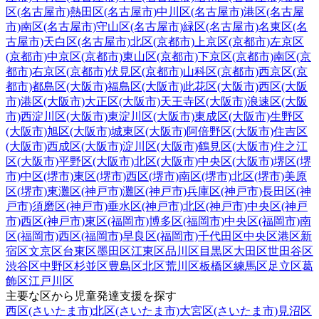
区(名古屋市)
熱田区(名古屋市)
中川区(名古屋市)
港区(名古屋
市)
南区(名古屋市)
守山区(名古屋市)
緑区(名古屋市)
名東区(名
古屋市)
天白区(名古屋市)
北区(京都市)
上京区(京都市)
左京区
(京都市)
中京区(京都市)
東山区(京都市)
下京区(京都市)
南区(京
都市)
右京区(京都市)
伏見区(京都市)
山科区(京都市)
西京区(京
都市)
都島区(大阪市)
福島区(大阪市)
此花区(大阪市)
西区(大阪
市)
港区(大阪市)
大正区(大阪市)
天王寺区(大阪市)
浪速区(大阪
市)
西淀川区(大阪市)
東淀川区(大阪市)
東成区(大阪市)
生野区
(大阪市)
旭区(大阪市)
城東区(大阪市)
阿倍野区(大阪市)
住吉区
(大阪市)
西成区(大阪市)
淀川区(大阪市)
鶴見区(大阪市)
住之江
区(大阪市)
平野区(大阪市)
北区(大阪市)
中央区(大阪市)
堺区(堺
市)
中区(堺市)
東区(堺市)
西区(堺市)
南区(堺市)
北区(堺市)
美原
区(堺市)
東灘区(神戸市)
灘区(神戸市)
兵庫区(神戸市)
長田区(神
戸市)
須磨区(神戸市)
垂水区(神戸市)
北区(神戸市)
中央区(神戸
市)
西区(神戸市)
東区(福岡市)
博多区(福岡市)
中央区(福岡市)
南
区(福岡市)
西区(福岡市)
早良区(福岡市)
千代田区
中央区
港区
新
宿区
文京区
台東区
墨田区
江東区
品川区
目黒区
大田区
世田谷区
渋谷区
中野区
杉並区
豊島区
北区
荒川区
板橋区
練馬区
足立区
葛
飾区
江戸川区
主要な区から児童発達支援を探す
西区(さいたま市)
北区(さいたま市)
大宮区(さいたま市)
見沼区