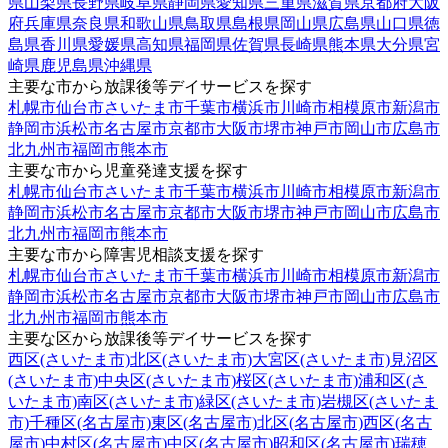
県
山梨県
長野県
岐阜県
静岡県
愛知県
三重県
滋賀県
京都府
大阪
府
兵庫県
奈良県
和歌山県
鳥取県
島根県
岡山県
広島県
山口県
徳
島県
香川県
愛媛県
高知県
福岡県
佐賀県
長崎県
熊本県
大分県
宮
崎県
鹿児島県
沖縄県
主要な市から放課後等デイサービスを探す
札幌市
仙台市
さいたま市
千葉市
横浜市
川崎市
相模原市
新潟市
静岡市
浜松市
名古屋市
京都市
大阪市
堺市
神戸市
岡山市
広島市
北九州市
福岡市
熊本市
主要な市から児童発達支援を探す
札幌市
仙台市
さいたま市
千葉市
横浜市
川崎市
相模原市
新潟市
静岡市
浜松市
名古屋市
京都市
大阪市
堺市
神戸市
岡山市
広島市
北九州市
福岡市
熊本市
主要な市から障害児相談支援を探す
札幌市
仙台市
さいたま市
千葉市
横浜市
川崎市
相模原市
新潟市
静岡市
浜松市
名古屋市
京都市
大阪市
堺市
神戸市
岡山市
広島市
北九州市
福岡市
熊本市
主要な区から放課後等デイサービスを探す
西区(さいたま市)
北区(さいたま市)
大宮区(さいたま市)
見沼区
(さいたま市)
中央区(さいたま市)
桜区(さいたま市)
浦和区(さ
いたま市)
南区(さいたま市)
緑区(さいたま市)
岩槻区(さいたま
市)
千種区(名古屋市)
東区(名古屋市)
北区(名古屋市)
西区(名古
屋市)
中村区(名古屋市)
中区(名古屋市)
昭和区(名古屋市)
瑞穂