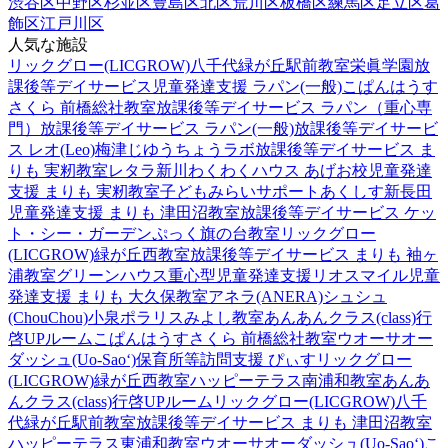
渋谷区
中野区
杉並区
豊島区
北区
荒川区
板橋区
練馬区
足立区
葛
飾区
江戸川区
人気な施設
リックグロー(LICGROW)八千代緑が丘駅前教室
栄眞学園放
課後等デイサービス
児童発達支援 ラパン(一般)
こぱんはうす
さくら 前橋総社教室
放課後等デイサービス ラパン（重心専
門）
放課後等デイサービス ラパン(一般)
放課後等デイサービ
ス レオ(Leo)梅津
じゆうちょうラボ
放課後等デイサービス ま
りも 実籾教室
レタラ新川
わくわくハウス あげお校
児童発達
支援 まりも 実籾教室
子どもみらいサポートあくしす新長田
児童発達支援 まりも 津田沼教室
放課後等デイサービス ケッ
ト・シー・ガーデン
ぷっく旗の台教室
リックグロー
(LICGROW)緑が丘西教室
放課後等デイサービス まりも 袖ヶ
浦教室
グリーンハウス重心型児童発達支援
リオスマイル
児童
発達支援 まりも 大久保教室
アネラ(ANERA)
シュシュ
(ChouChou)小泉
ポラリスみよし教室
あんあんクラス(class)行
啓UPルーム
こぱんはうすさくら 前橋総社教室
ウオーサオー
ダッシュ(Uo-Sao‘)
保育所等訪問支援 ぴぃす
リックグロー
(LICGROW)緑が丘西教室
ハッピーテラス南浦和教室
あんあ
んクラス(class)行啓UPルーム
リックグロー(LICGROW)八千
代緑が丘駅前教室
放課後等デイサービス まりも 津田沼教室
ハッピーテラス東浦和教室
ウオーサオーダッシュ(Uo-Sao‘)
こ