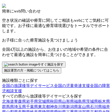
簡単にweb問い合わせ
空き状況の確認や療育に関してご相談もwebにてご気軽に可
能です。お子様に最適な療育環境選びをトータルでサポート
します。
お子様に合った療育施設を見つけましょう
全国4万以上の施設から、お住まいの地域や希望の条件に合
わせて最適な施設を簡単に見つけることができます。
今すぐ施設を探す
施設運営の方・掲載についてはこちら
施設種類ごとに探す
全国の放課後等デイサービス
全国の児童発達支援
全国の障害
児相談支援
すべての県から放課後等デイサービスを探す
北海道
青森県
岩手県
宮城県
秋田県
山形県
福島県
茨城県
栃木県
群馬県
埼玉県
千葉県
東京都
神奈川県
新潟県
富山県
石川県
福井
県
山梨県
長野県
岐阜県
静岡県
愛知県
三重県
滋賀県
京都府
大阪