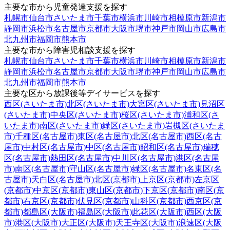
主要な市から児童発達支援を探す
札幌市
仙台市
さいたま市
千葉市
横浜市
川崎市
相模原市
新潟市
静岡市
浜松市
名古屋市
京都市
大阪市
堺市
神戸市
岡山市
広島市
北九州市
福岡市
熊本市
主要な市から障害児相談支援を探す
札幌市
仙台市
さいたま市
千葉市
横浜市
川崎市
相模原市
新潟市
静岡市
浜松市
名古屋市
京都市
大阪市
堺市
神戸市
岡山市
広島市
北九州市
福岡市
熊本市
主要な区から放課後等デイサービスを探す
西区(さいたま市)
北区(さいたま市)
大宮区(さいたま市)
見沼区
(さいたま市)
中央区(さいたま市)
桜区(さいたま市)
浦和区(さ
いたま市)
南区(さいたま市)
緑区(さいたま市)
岩槻区(さいたま
市)
千種区(名古屋市)
東区(名古屋市)
北区(名古屋市)
西区(名古
屋市)
中村区(名古屋市)
中区(名古屋市)
昭和区(名古屋市)
瑞穂
区(名古屋市)
熱田区(名古屋市)
中川区(名古屋市)
港区(名古屋
市)
南区(名古屋市)
守山区(名古屋市)
緑区(名古屋市)
名東区(名
古屋市)
天白区(名古屋市)
北区(京都市)
上京区(京都市)
左京区
(京都市)
中京区(京都市)
東山区(京都市)
下京区(京都市)
南区(京
都市)
右京区(京都市)
伏見区(京都市)
山科区(京都市)
西京区(京
都市)
都島区(大阪市)
福島区(大阪市)
此花区(大阪市)
西区(大阪
市)
港区(大阪市)
大正区(大阪市)
天王寺区(大阪市)
浪速区(大阪