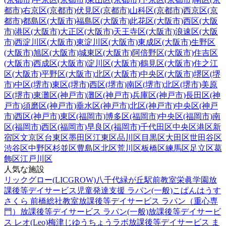
都市)
右京区(京都市)
伏見区(京都市)
山科区(京都市)
西京区(京
都市)
都島区(大阪市)
福島区(大阪市)
此花区(大阪市)
西区(大阪
市)
港区(大阪市)
大正区(大阪市)
天王寺区(大阪市)
浪速区(大阪
市)
西淀川区(大阪市)
東淀川区(大阪市)
東成区(大阪市)
生野区
(大阪市)
旭区(大阪市)
城東区(大阪市)
阿倍野区(大阪市)
住吉区
(大阪市)
西成区(大阪市)
淀川区(大阪市)
鶴見区(大阪市)
住之江
区(大阪市)
平野区(大阪市)
北区(大阪市)
中央区(大阪市)
堺区(堺
市)
中区(堺市)
東区(堺市)
西区(堺市)
南区(堺市)
北区(堺市)
美原
区(堺市)
東灘区(神戸市)
灘区(神戸市)
兵庫区(神戸市)
長田区(神
戸市)
須磨区(神戸市)
垂水区(神戸市)
北区(神戸市)
中央区(神戸
市)
西区(神戸市)
東区(福岡市)
博多区(福岡市)
中央区(福岡市)
南
区(福岡市)
西区(福岡市)
早良区(福岡市)
千代田区
中央区
港区
新
宿区
文京区
台東区
墨田区
江東区
品川区
目黒区
大田区
世田谷区
渋谷区
中野区
杉並区
豊島区
北区
荒川区
板橋区
練馬区
足立区
葛
飾区
江戸川区
人気な施設
リックグロー(LICGROW)八千代緑が丘駅前教室
栄眞学園放
課後等デイサービス
児童発達支援 ラパン(一般)
こぱんはうす
さくら 前橋総社教室
放課後等デイサービス ラパン（重心専
門）
放課後等デイサービス ラパン(一般)
放課後等デイサービ
ス レオ(Leo)梅津
じゆうちょうラボ
放課後等デイサービス ま