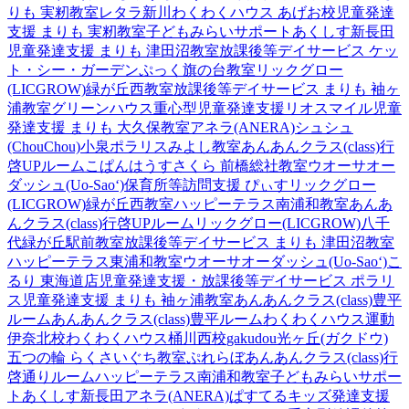
りも 実籾教室
レタラ新川
わくわくハウス あげお校
児童発達
支援 まりも 実籾教室
子どもみらいサポートあくしす新長田
児童発達支援 まりも 津田沼教室
放課後等デイサービス ケッ
ト・シー・ガーデン
ぷっく旗の台教室
リックグロー
(LICGROW)緑が丘西教室
放課後等デイサービス まりも 袖ヶ
浦教室
グリーンハウス重心型児童発達支援
リオスマイル
児童
発達支援 まりも 大久保教室
アネラ(ANERA)
シュシュ
(ChouChou)小泉
ポラリスみよし教室
あんあんクラス(class)行
啓UPルーム
こぱんはうすさくら 前橋総社教室
ウオーサオー
ダッシュ(Uo-Sao‘)
保育所等訪問支援 ぴぃす
リックグロー
(LICGROW)緑が丘西教室
ハッピーテラス南浦和教室
あんあ
んクラス(class)行啓UPルーム
リックグロー(LICGROW)八千
代緑が丘駅前教室
放課後等デイサービス まりも 津田沼教室
ハッピーテラス東浦和教室
ウオーサオーダッシュ(Uo-Sao‘)
こ
るり 東海道店
児童発達支援・放課後等デイサービス ポラリ
ス
児童発達支援 まりも 袖ヶ浦教室
あんあんクラス(class)豊平
ルーム
あんあんクラス(class)豊平ルーム
わくわくハウス運動
伊奈北校
わくわくハウス桶川西校
gakudou光ヶ丘(ガクドウ)
五つの輪 らくさいぐち教室
ぷれらぼ
あんあんクラス(class)行
啓通りルーム
ハッピーテラス南浦和教室
子どもみらいサポー
トあくしす新長田
アネラ(ANERA)
ぱすてるキッズ
発達支援