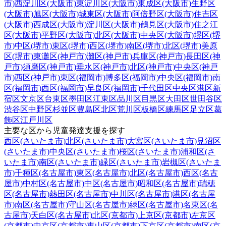
市)
西淀川区(大阪市)
東淀川区(大阪市)
東成区(大阪市)
生野区
(大阪市)
旭区(大阪市)
城東区(大阪市)
阿倍野区(大阪市)
住吉区
(大阪市)
西成区(大阪市)
淀川区(大阪市)
鶴見区(大阪市)
住之江
区(大阪市)
平野区(大阪市)
北区(大阪市)
中央区(大阪市)
堺区(堺
市)
中区(堺市)
東区(堺市)
西区(堺市)
南区(堺市)
北区(堺市)
美原
区(堺市)
東灘区(神戸市)
灘区(神戸市)
兵庫区(神戸市)
長田区(神
戸市)
須磨区(神戸市)
垂水区(神戸市)
北区(神戸市)
中央区(神戸
市)
西区(神戸市)
東区(福岡市)
博多区(福岡市)
中央区(福岡市)
南
区(福岡市)
西区(福岡市)
早良区(福岡市)
千代田区
中央区
港区
新
宿区
文京区
台東区
墨田区
江東区
品川区
目黒区
大田区
世田谷区
渋谷区
中野区
杉並区
豊島区
北区
荒川区
板橋区
練馬区
足立区
葛
飾区
江戸川区
主要な区から児童発達支援を探す
西区(さいたま市)
北区(さいたま市)
大宮区(さいたま市)
見沼区
(さいたま市)
中央区(さいたま市)
桜区(さいたま市)
浦和区(さ
いたま市)
南区(さいたま市)
緑区(さいたま市)
岩槻区(さいたま
市)
千種区(名古屋市)
東区(名古屋市)
北区(名古屋市)
西区(名古
屋市)
中村区(名古屋市)
中区(名古屋市)
昭和区(名古屋市)
瑞穂
区(名古屋市)
熱田区(名古屋市)
中川区(名古屋市)
港区(名古屋
市)
南区(名古屋市)
守山区(名古屋市)
緑区(名古屋市)
名東区(名
古屋市)
天白区(名古屋市)
北区(京都市)
上京区(京都市)
左京区
(京都市)
中京区(京都市)
東山区(京都市)
下京区(京都市)
南区(京