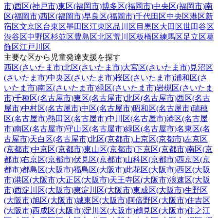
市)
西区(神戸市)
東区(福岡市)
博多区(福岡市)
中央区(福岡市)
南
区(福岡市)
西区(福岡市)
早良区(福岡市)
千代田区
中央区
港区
新
宿区
文京区
台東区
墨田区
江東区
品川区
目黒区
大田区
世田谷区
渋谷区
中野区
杉並区
豊島区
北区
荒川区
板橋区
練馬区
足立区
葛
飾区
江戸川区
主要な区から児童発達支援を探す
西区(さいたま市)
北区(さいたま市)
大宮区(さいたま市)
見沼区
(さいたま市)
中央区(さいたま市)
桜区(さいたま市)
浦和区(さ
いたま市)
南区(さいたま市)
緑区(さいたま市)
岩槻区(さいたま
市)
千種区(名古屋市)
東区(名古屋市)
北区(名古屋市)
西区(名古
屋市)
中村区(名古屋市)
中区(名古屋市)
昭和区(名古屋市)
瑞穂
区(名古屋市)
熱田区(名古屋市)
中川区(名古屋市)
港区(名古屋
市)
南区(名古屋市)
守山区(名古屋市)
緑区(名古屋市)
名東区(名
古屋市)
天白区(名古屋市)
北区(京都市)
上京区(京都市)
左京区
(京都市)
中京区(京都市)
東山区(京都市)
下京区(京都市)
南区(京
都市)
右京区(京都市)
伏見区(京都市)
山科区(京都市)
西京区(京
都市)
都島区(大阪市)
福島区(大阪市)
此花区(大阪市)
西区(大阪
市)
港区(大阪市)
大正区(大阪市)
天王寺区(大阪市)
浪速区(大阪
市)
西淀川区(大阪市)
東淀川区(大阪市)
東成区(大阪市)
生野区
(大阪市)
旭区(大阪市)
城東区(大阪市)
阿倍野区(大阪市)
住吉区
(大阪市)
西成区(大阪市)
淀川区(大阪市)
鶴見区(大阪市)
住之江