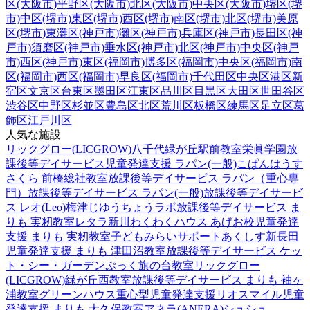
区(大阪市)
平野区(大阪市)
北区(大阪市)
中央区(大阪市)
堺区(堺
市)
中区(堺市)
東区(堺市)
西区(堺市)
南区(堺市)
北区(堺市)
美原
区(堺市)
東灘区(神戸市)
灘区(神戸市)
兵庫区(神戸市)
長田区(神
戸市)
須磨区(神戸市)
垂水区(神戸市)
北区(神戸市)
中央区(神戸
市)
西区(神戸市)
東区(福岡市)
博多区(福岡市)
中央区(福岡市)
南
区(福岡市)
西区(福岡市)
早良区(福岡市)
千代田区
中央区
港区
新
宿区
文京区
台東区
墨田区
江東区
品川区
目黒区
大田区
世田谷区
渋谷区
中野区
杉並区
豊島区
北区
荒川区
板橋区
練馬区
足立区
葛
飾区
江戸川区
人気な施設
リックグロー(LICGROW)八千代緑が丘駅前教室
栄眞学園放
課後等デイサービス
児童発達支援 ラパン(一般)
こぱんはうす
さくら 前橋総社教室
放課後等デイサービス ラパン（重心専
門）
放課後等デイサービス ラパン(一般)
放課後等デイサービ
ス レオ(Leo)梅津
じゆうちょうラボ
放課後等デイサービス ま
りも 実籾教室
レタラ新川
わくわくハウス あげお校
児童発達
支援 まりも 実籾教室
子どもみらいサポートあくしす新長田
児童発達支援 まりも 津田沼教室
放課後等デイサービス ケッ
ト・シー・ガーデン
ぷっく旗の台教室
リックグロー
(LICGROW)緑が丘西教室
放課後等デイサービス まりも 袖ヶ
浦教室
グリーンハウス重心型児童発達支援
リオスマイル
児童
発達支援 まりも 大久保教室
アネラ(ANERA)
シュシュ