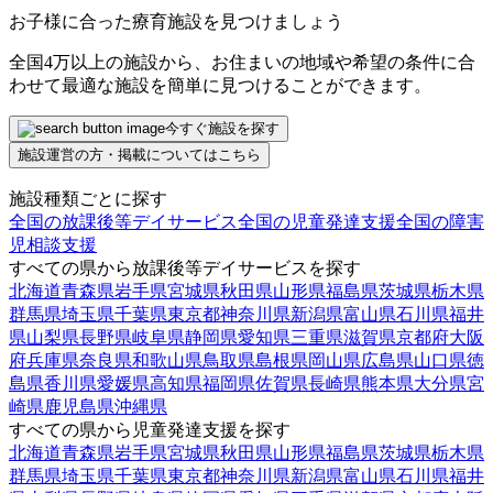
お子様に合った療育施設を見つけましょう
全国4万以上の施設から、お住まいの地域や希望の条件に合
わせて最適な施設を簡単に見つけることができます。
今すぐ施設を探す
施設運営の方・掲載についてはこちら
施設種類ごとに探す
全国の放課後等デイサービス
全国の児童発達支援
全国の障害
児相談支援
すべての県から放課後等デイサービスを探す
北海道
青森県
岩手県
宮城県
秋田県
山形県
福島県
茨城県
栃木県
群馬県
埼玉県
千葉県
東京都
神奈川県
新潟県
富山県
石川県
福井
県
山梨県
長野県
岐阜県
静岡県
愛知県
三重県
滋賀県
京都府
大阪
府
兵庫県
奈良県
和歌山県
鳥取県
島根県
岡山県
広島県
山口県
徳
島県
香川県
愛媛県
高知県
福岡県
佐賀県
長崎県
熊本県
大分県
宮
崎県
鹿児島県
沖縄県
すべての県から児童発達支援を探す
北海道
青森県
岩手県
宮城県
秋田県
山形県
福島県
茨城県
栃木県
群馬県
埼玉県
千葉県
東京都
神奈川県
新潟県
富山県
石川県
福井