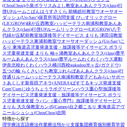
(ChouChou)小泉
ポラリスみよし教室
あんあんクラス(class)行
啓UPルーム
こぱんはうすさくら 前橋総社教室
ウオーサオー
ダッシュ(Uo-Sao‘)
保育所等訪問支援 ぴぃす
リックグロー
(LICGROW)緑が丘西教室
ハッピーテラス南浦和教室
あんあ
んクラス(class)行啓UPルーム
リックグロー(LICGROW)八千
代緑が丘駅前教室
放課後等デイサービス まりも 津田沼教室
ハッピーテラス東浦和教室
ウオーサオーダッシュ(Uo-Sao‘)
こ
るり 東海道店
児童発達支援・放課後等デイサービス ポラリ
ス
児童発達支援 まりも 袖ヶ浦教室
あんあんクラス(class)豊平
ルーム
あんあんクラス(class)豊平ルーム
わくわくハウス運動
伊奈北校
わくわくハウス桶川西校
gakudou光ヶ丘(ガクドウ)
五つの輪 らくさいぐち教室
ぷれらぼ
あんあんクラス(class)行
啓通りルーム
ハッピーテラス南浦和教室
子どもみらいサポー
トあくしす新長田
アネラ(ANERA)
ぱすてるキッズ
発達支援
Cum’Cum
じゆうちょうラボ
グリーンハウス重心型放課後等
デイサービス
児童発達支援・放課後等デイサービス ポラリ
ス
児童発達支援 ラパン（重心専門）
放課後等デイサービス
まりも 大久保教室
カンポ(Campo)台之郷
こるり 東海道店
アヴ
ニール
シュシュ(ChouChou)吉岡
特徴から探す
理学療法
言語療法
作業療法
預かり支援
集団療育
個別療育
学習