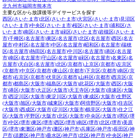
北九州市
福岡市
熊本市
主要な区から放課後等デイサービスを探す
西区(さいたま市)
北区(さいたま市)
大宮区(さいたま市)
見沼区
(さいたま市)
中央区(さいたま市)
桜区(さいたま市)
浦和区(さ
いたま市)
南区(さいたま市)
緑区(さいたま市)
岩槻区(さいたま
市)
千種区(名古屋市)
東区(名古屋市)
北区(名古屋市)
西区(名古
屋市)
中村区(名古屋市)
中区(名古屋市)
昭和区(名古屋市)
瑞穂
区(名古屋市)
熱田区(名古屋市)
中川区(名古屋市)
港区(名古屋
市)
南区(名古屋市)
守山区(名古屋市)
緑区(名古屋市)
名東区(名
古屋市)
天白区(名古屋市)
北区(京都市)
上京区(京都市)
左京区
(京都市)
中京区(京都市)
東山区(京都市)
下京区(京都市)
南区(京
都市)
右京区(京都市)
伏見区(京都市)
山科区(京都市)
西京区(京
都市)
都島区(大阪市)
福島区(大阪市)
此花区(大阪市)
西区(大阪
市)
港区(大阪市)
大正区(大阪市)
天王寺区(大阪市)
浪速区(大阪
市)
西淀川区(大阪市)
東淀川区(大阪市)
東成区(大阪市)
生野区
(大阪市)
旭区(大阪市)
城東区(大阪市)
阿倍野区(大阪市)
住吉区
(大阪市)
西成区(大阪市)
淀川区(大阪市)
鶴見区(大阪市)
住之江
区(大阪市)
平野区(大阪市)
北区(大阪市)
中央区(大阪市)
堺区(堺
市)
中区(堺市)
東区(堺市)
西区(堺市)
南区(堺市)
北区(堺市)
美原
区(堺市)
東灘区(神戸市)
灘区(神戸市)
兵庫区(神戸市)
長田区(神
戸市)
須磨区(神戸市)
垂水区(神戸市)
北区(神戸市)
中央区(神戸