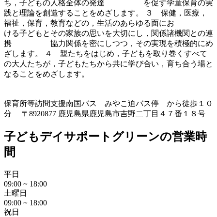
ち，子どもの人格全体の発達 を促す学童保育の実
践と理論を創造することをめざします。 ３ 保健，医療，
福祉，保育，教育などの，生活のあらゆる面にお
ける子どもとその家族の思いを大切にし，関係諸機関との連
携 協力関係を密にしつつ，その実現を積極的にめ
ざします。 ４ 親たちをはじめ，子どもを取り巻くすべて
の大人たちが，子どもたちから共に学び合い，育ち合う場と
なることをめざします。
保育所等訪問支援
南国バス みやこ迫バス停 から徒歩１０
分 〒8920877 鹿児島県鹿児島市吉野二丁目４７番１８号
子どもデイサポートグリーンの営業時
間
平日
09:00 ~ 18:00
土曜日
09:00 ~ 18:00
祝日