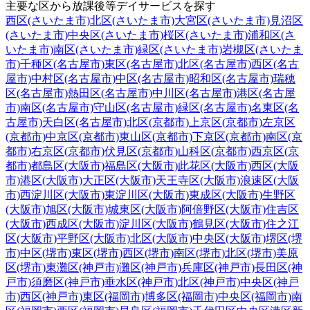
主要な区から放課後等デイサービスを探す
西区(さいたま市)
北区(さいたま市)
大宮区(さいたま市)
見沼区
(さいたま市)
中央区(さいたま市)
桜区(さいたま市)
浦和区(さ
いたま市)
南区(さいたま市)
緑区(さいたま市)
岩槻区(さいたま
市)
千種区(名古屋市)
東区(名古屋市)
北区(名古屋市)
西区(名古
屋市)
中村区(名古屋市)
中区(名古屋市)
昭和区(名古屋市)
瑞穂
区(名古屋市)
熱田区(名古屋市)
中川区(名古屋市)
港区(名古屋
市)
南区(名古屋市)
守山区(名古屋市)
緑区(名古屋市)
名東区(名
古屋市)
天白区(名古屋市)
北区(京都市)
上京区(京都市)
左京区
(京都市)
中京区(京都市)
東山区(京都市)
下京区(京都市)
南区(京
都市)
右京区(京都市)
伏見区(京都市)
山科区(京都市)
西京区(京
都市)
都島区(大阪市)
福島区(大阪市)
此花区(大阪市)
西区(大阪
市)
港区(大阪市)
大正区(大阪市)
天王寺区(大阪市)
浪速区(大阪
市)
西淀川区(大阪市)
東淀川区(大阪市)
東成区(大阪市)
生野区
(大阪市)
旭区(大阪市)
城東区(大阪市)
阿倍野区(大阪市)
住吉区
(大阪市)
西成区(大阪市)
淀川区(大阪市)
鶴見区(大阪市)
住之江
区(大阪市)
平野区(大阪市)
北区(大阪市)
中央区(大阪市)
堺区(堺
市)
中区(堺市)
東区(堺市)
西区(堺市)
南区(堺市)
北区(堺市)
美原
区(堺市)
東灘区(神戸市)
灘区(神戸市)
兵庫区(神戸市)
長田区(神
戸市)
須磨区(神戸市)
垂水区(神戸市)
北区(神戸市)
中央区(神戸
市)
西区(神戸市)
東区(福岡市)
博多区(福岡市)
中央区(福岡市)
南