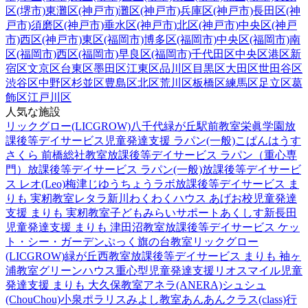
区(堺市)
東灘区(神戸市)
灘区(神戸市)
兵庫区(神戸市)
長田区(神
戸市)
須磨区(神戸市)
垂水区(神戸市)
北区(神戸市)
中央区(神戸
市)
西区(神戸市)
東区(福岡市)
博多区(福岡市)
中央区(福岡市)
南
区(福岡市)
西区(福岡市)
早良区(福岡市)
千代田区
中央区
港区
新
宿区
文京区
台東区
墨田区
江東区
品川区
目黒区
大田区
世田谷区
渋谷区
中野区
杉並区
豊島区
北区
荒川区
板橋区
練馬区
足立区
葛
飾区
江戸川区
人気な施設
リックグロー(LICGROW)八千代緑が丘駅前教室
栄眞学園放
課後等デイサービス
児童発達支援 ラパン(一般)
こぱんはうす
さくら 前橋総社教室
放課後等デイサービス ラパン（重心専
門）
放課後等デイサービス ラパン(一般)
放課後等デイサービ
ス レオ(Leo)梅津
じゆうちょうラボ
放課後等デイサービス ま
りも 実籾教室
レタラ新川
わくわくハウス あげお校
児童発達
支援 まりも 実籾教室
子どもみらいサポートあくしす新長田
児童発達支援 まりも 津田沼教室
放課後等デイサービス ケッ
ト・シー・ガーデン
ぷっく旗の台教室
リックグロー
(LICGROW)緑が丘西教室
放課後等デイサービス まりも 袖ヶ
浦教室
グリーンハウス重心型児童発達支援
リオスマイル
児童
発達支援 まりも 大久保教室
アネラ(ANERA)
シュシュ
(ChouChou)小泉
ポラリスみよし教室
あんあんクラス(class)行