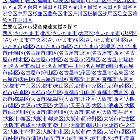
区(福岡市)
西区(福岡市)
早良区(福岡市)
千代田区
中央区
港区
新
宿区
文京区
台東区
墨田区
江東区
品川区
目黒区
大田区
世田谷区
渋谷区
中野区
杉並区
豊島区
北区
荒川区
板橋区
練馬区
足立区
葛
飾区
江戸川区
主要な区から児童発達支援を探す
西区(さいたま市)
北区(さいたま市)
大宮区(さいたま市)
見沼区
(さいたま市)
中央区(さいたま市)
桜区(さいたま市)
浦和区(さ
いたま市)
南区(さいたま市)
緑区(さいたま市)
岩槻区(さいたま
市)
千種区(名古屋市)
東区(名古屋市)
北区(名古屋市)
西区(名古
屋市)
中村区(名古屋市)
中区(名古屋市)
昭和区(名古屋市)
瑞穂
区(名古屋市)
熱田区(名古屋市)
中川区(名古屋市)
港区(名古屋
市)
南区(名古屋市)
守山区(名古屋市)
緑区(名古屋市)
名東区(名
古屋市)
天白区(名古屋市)
北区(京都市)
上京区(京都市)
左京区
(京都市)
中京区(京都市)
東山区(京都市)
下京区(京都市)
南区(京
都市)
右京区(京都市)
伏見区(京都市)
山科区(京都市)
西京区(京
都市)
都島区(大阪市)
福島区(大阪市)
此花区(大阪市)
西区(大阪
市)
港区(大阪市)
大正区(大阪市)
天王寺区(大阪市)
浪速区(大阪
市)
西淀川区(大阪市)
東淀川区(大阪市)
東成区(大阪市)
生野区
(大阪市)
旭区(大阪市)
城東区(大阪市)
阿倍野区(大阪市)
住吉区
(大阪市)
西成区(大阪市)
淀川区(大阪市)
鶴見区(大阪市)
住之江
区(大阪市)
平野区(大阪市)
北区(大阪市)
中央区(大阪市)
堺区(堺
市)
中区(堺市)
東区(堺市)
西区(堺市)
南区(堺市)
北区(堺市)
美原