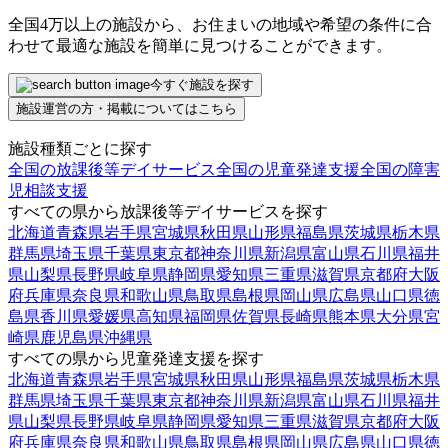
全国4万以上の施設から、お住まいの地域や希望の条件に合
わせて最適な施設を簡単に見つけることができます。
今すぐ施設を探す
施設運営の方・掲載についてはこちら
施設種類ごとに探す
全国の放課後等デイサービス
全国の児童発達支援
全国の障害
児相談支援
すべての県から放課後等デイサービスを探す
北海道
青森県
岩手県
宮城県
秋田県
山形県
福島県
茨城県
栃木県
群馬県
埼玉県
千葉県
東京都
神奈川県
新潟県
富山県
石川県
福井
県
山梨県
長野県
岐阜県
静岡県
愛知県
三重県
滋賀県
京都府
大阪
府
兵庫県
奈良県
和歌山県
鳥取県
島根県
岡山県
広島県
山口県
徳
島県
香川県
愛媛県
高知県
福岡県
佐賀県
長崎県
熊本県
大分県
宮
崎県
鹿児島県
沖縄県
すべての県から児童発達支援を探す
北海道
青森県
岩手県
宮城県
秋田県
山形県
福島県
茨城県
栃木県
群馬県
埼玉県
千葉県
東京都
神奈川県
新潟県
富山県
石川県
福井
県
山梨県
長野県
岐阜県
静岡県
愛知県
三重県
滋賀県
京都府
大阪
府
兵庫県
奈良県
和歌山県
鳥取県
島根県
岡山県
広島県
山口県
徳