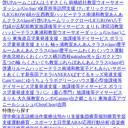
啓UPルーム
こぱんはうすさくら 前橋総社教室
ウオーサオー
ダッシュ(Uo-Sao‘)
保育所等訪問支援 ぴぃす
リックグロー
(LICGROW)緑が丘西教室
ハッピーテラス南浦和教室
あんあ
んクラス(class)行啓UPルーム
リックグロー(LICGROW)八千
代緑が丘駅前教室
放課後等デイサービス まりも 津田沼教室
ハッピーテラス東浦和教室
ウオーサオーダッシュ(Uo-Sao‘)
こ
るり 東海道店
児童発達支援・放課後等デイサービス ポラリ
ス
児童発達支援 まりも 袖ヶ浦教室
あんあんクラス(class)豊平
ルーム
あんあんクラス(class)豊平ルーム
わくわくハウス運動
伊奈北校
わくわくハウス桶川西校
gakudou光ヶ丘(ガクドウ)
五つの輪 らくさいぐち教室
ぷれらぼ
あんあんクラス(class)行
啓通りルーム
ハッピーテラス南浦和教室
子どもみらいサポー
トあくしす新長田
アネラ(ANERA)
ぱすてるキッズ
発達支援
Cum’Cum
じゆうちょうラボ
グリーンハウス重心型放課後等
デイサービス
児童発達支援・放課後等デイサービス ポラリ
ス
児童発達支援 ラパン（重心専門）
放課後等デイサービス
まりも 大久保教室
カンポ(Campo)台之郷
こるり 東海道店
アヴ
ニール
シュシュ(ChouChou)吉岡
特徴から探す
理学療法
言語療法
作業療法
預かり支援
集団療育
個別療育
学習
支援
運動療育・スポーツ
土日営業
ABA(応用行動分析)
音楽療