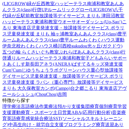
(LICGROW)緑が丘西教室
ハッピーテラス南浦和教室
あんあ
んクラス(class)行啓UPルーム
リックグロー(LICGROW)八千
代緑が丘駅前教室
放課後等デイサービス まりも 津田沼教室
ハッピーテラス東浦和教室
ウオーサオーダッシュ(Uo-Sao‘)
こ
るり 東海道店
児童発達支援・放課後等デイサービス ポラリ
ス
児童発達支援 まりも 袖ヶ浦教室
あんあんクラス(class)豊平
ルーム
あんあんクラス(class)豊平ルーム
わくわくハウス運動
伊奈北校
わくわくハウス桶川西校
gakudou光ヶ丘(ガクドウ)
五つの輪 らくさいぐち教室
ぷれらぼ
あんあんクラス(class)行
啓通りルーム
ハッピーテラス南浦和教室
子どもみらいサポー
トあくしす新長田
アネラ(ANERA)
ぱすてるキッズ
発達支援
Cum’Cum
じゆうちょうラボ
グリーンハウス重心型放課後等
デイサービス
児童発達支援・放課後等デイサービス ポラリ
ス
児童発達支援 ラパン（重心専門）
放課後等デイサービス
まりも 大久保教室
カンポ(Campo)台之郷
こるり 東海道店
アヴ
ニール
シュシュ(ChouChou)吉岡
特徴から探す
理学療法
言語療法
作業療法
預かり支援
集団療育
個別療育
学習
支援
運動療育・スポーツ
土日営業
ABA(応用行動分析)
音楽療
育
英語療育
感覚統合療法
SST(ソーシャルスキルトレーニン
グ)
中高生向け・就労自立支援
プログラミング療育
送迎あり