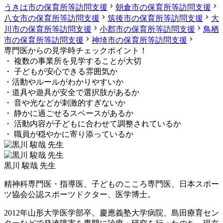
うきは市の保育所等訪問支援
朝倉市の保育所等訪問支援
八女市の保育所等訪問支援
筑後市の保育所等訪問支援
大
川市の保育所等訪問支援
小郡市の保育所等訪問支援
鳥栖
市の保育所等訪問支援
神埼市の保育所等訪問支援
専門医からの見学時チェックポイント！
・ 複数の事業所を見学することが大切
・ 子どもが安心できる雰囲気か
・活動やルールがわかりやすいか
・道具や遊具が安全で選択肢があるか
・ 音や光などが刺激的すぎないか
・ 静かに過ごせるスペースがあるか
・ 活動内容が子どもに合わせて調整されているか
・ 職員が穏やかに寄り添っているか
黒川 駿哉 先生
精神科専門医・指導医、子どものこころ専門医、日本スポー
ツ協会公認スポーツドクター、医学博士。
2012年山形大学医学部卒。慶應義塾大学病院、島田療育セン