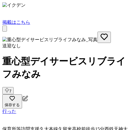
掲載はこちら
送迎なし
重心型デイサービスリブライ
フみなみ
7
保存する
行った
保育所等訪問支援
久大本線久留米高校前徒歩15分西鉄天神大