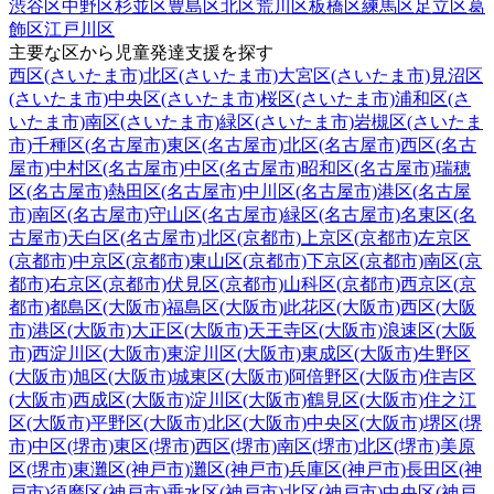
渋谷区
中野区
杉並区
豊島区
北区
荒川区
板橋区
練馬区
足立区
葛
飾区
江戸川区
主要な区から児童発達支援を探す
西区(さいたま市)
北区(さいたま市)
大宮区(さいたま市)
見沼区
(さいたま市)
中央区(さいたま市)
桜区(さいたま市)
浦和区(さ
いたま市)
南区(さいたま市)
緑区(さいたま市)
岩槻区(さいたま
市)
千種区(名古屋市)
東区(名古屋市)
北区(名古屋市)
西区(名古
屋市)
中村区(名古屋市)
中区(名古屋市)
昭和区(名古屋市)
瑞穂
区(名古屋市)
熱田区(名古屋市)
中川区(名古屋市)
港区(名古屋
市)
南区(名古屋市)
守山区(名古屋市)
緑区(名古屋市)
名東区(名
古屋市)
天白区(名古屋市)
北区(京都市)
上京区(京都市)
左京区
(京都市)
中京区(京都市)
東山区(京都市)
下京区(京都市)
南区(京
都市)
右京区(京都市)
伏見区(京都市)
山科区(京都市)
西京区(京
都市)
都島区(大阪市)
福島区(大阪市)
此花区(大阪市)
西区(大阪
市)
港区(大阪市)
大正区(大阪市)
天王寺区(大阪市)
浪速区(大阪
市)
西淀川区(大阪市)
東淀川区(大阪市)
東成区(大阪市)
生野区
(大阪市)
旭区(大阪市)
城東区(大阪市)
阿倍野区(大阪市)
住吉区
(大阪市)
西成区(大阪市)
淀川区(大阪市)
鶴見区(大阪市)
住之江
区(大阪市)
平野区(大阪市)
北区(大阪市)
中央区(大阪市)
堺区(堺
市)
中区(堺市)
東区(堺市)
西区(堺市)
南区(堺市)
北区(堺市)
美原
区(堺市)
東灘区(神戸市)
灘区(神戸市)
兵庫区(神戸市)
長田区(神
戸市)
須磨区(神戸市)
垂水区(神戸市)
北区(神戸市)
中央区(神戸