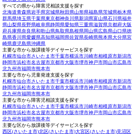
すべての県から障害児相談支援を探す
北海道
青森県
岩手県
宮城県
秋田県
山形県
福島県
茨城県
栃木県
群馬県
埼玉県
千葉県
東京都
神奈川県
新潟県
富山県
石川県
福井
県
山梨県
長野県
岐阜県
静岡県
愛知県
三重県
滋賀県
京都府
大阪
府
兵庫県
奈良県
和歌山県
鳥取県
島根県
岡山県
広島県
山口県
徳
島県
香川県
愛媛県
高知県
福岡県
佐賀県
長崎県
熊本県
大分県
宮
崎県
鹿児島県
沖縄県
主要な市から放課後等デイサービスを探す
札幌市
仙台市
さいたま市
千葉市
横浜市
川崎市
相模原市
新潟市
静岡市
浜松市
名古屋市
京都市
大阪市
堺市
神戸市
岡山市
広島市
北九州市
福岡市
熊本市
主要な市から児童発達支援を探す
札幌市
仙台市
さいたま市
千葉市
横浜市
川崎市
相模原市
新潟市
静岡市
浜松市
名古屋市
京都市
大阪市
堺市
神戸市
岡山市
広島市
北九州市
福岡市
熊本市
主要な市から障害児相談支援を探す
札幌市
仙台市
さいたま市
千葉市
横浜市
川崎市
相模原市
新潟市
静岡市
浜松市
名古屋市
京都市
大阪市
堺市
神戸市
岡山市
広島市
北九州市
福岡市
熊本市
主要な区から放課後等デイサービスを探す
西区(さいたま市)
北区(さいたま市)
大宮区(さいたま市)
見沼区