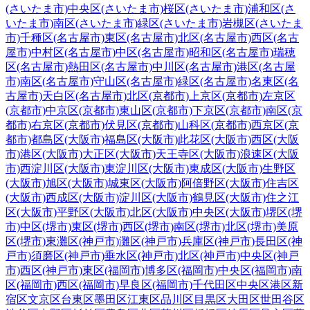
(さいたま市)
中央区(さいたま市)
桜区(さいたま市)
浦和区(さ
いたま市)
南区(さいたま市)
緑区(さいたま市)
岩槻区(さいたま
市)
千種区(名古屋市)
東区(名古屋市)
北区(名古屋市)
西区(名古
屋市)
中村区(名古屋市)
中区(名古屋市)
昭和区(名古屋市)
瑞穂
区(名古屋市)
熱田区(名古屋市)
中川区(名古屋市)
港区(名古屋
市)
南区(名古屋市)
守山区(名古屋市)
緑区(名古屋市)
名東区(名
古屋市)
天白区(名古屋市)
北区(京都市)
上京区(京都市)
左京区
(京都市)
中京区(京都市)
東山区(京都市)
下京区(京都市)
南区(京
都市)
右京区(京都市)
伏見区(京都市)
山科区(京都市)
西京区(京
都市)
都島区(大阪市)
福島区(大阪市)
此花区(大阪市)
西区(大阪
市)
港区(大阪市)
大正区(大阪市)
天王寺区(大阪市)
浪速区(大阪
市)
西淀川区(大阪市)
東淀川区(大阪市)
東成区(大阪市)
生野区
(大阪市)
旭区(大阪市)
城東区(大阪市)
阿倍野区(大阪市)
住吉区
(大阪市)
西成区(大阪市)
淀川区(大阪市)
鶴見区(大阪市)
住之江
区(大阪市)
平野区(大阪市)
北区(大阪市)
中央区(大阪市)
堺区(堺
市)
中区(堺市)
東区(堺市)
西区(堺市)
南区(堺市)
北区(堺市)
美原
区(堺市)
東灘区(神戸市)
灘区(神戸市)
兵庫区(神戸市)
長田区(神
戸市)
須磨区(神戸市)
垂水区(神戸市)
北区(神戸市)
中央区(神戸
市)
西区(神戸市)
東区(福岡市)
博多区(福岡市)
中央区(福岡市)
南
区(福岡市)
西区(福岡市)
早良区(福岡市)
千代田区
中央区
港区
新
宿区
文京区
台東区
墨田区
江東区
品川区
目黒区
大田区
世田谷区