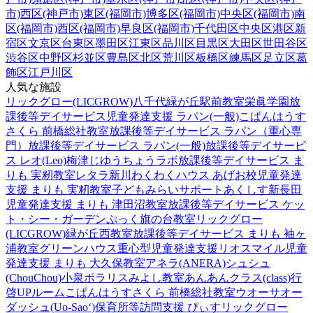
市)
西区(神戸市)
東区(福岡市)
博多区(福岡市)
中央区(福岡市)
南
区(福岡市)
西区(福岡市)
早良区(福岡市)
千代田区
中央区
港区
新
宿区
文京区
台東区
墨田区
江東区
品川区
目黒区
大田区
世田谷区
渋谷区
中野区
杉並区
豊島区
北区
荒川区
板橋区
練馬区
足立区
葛
飾区
江戸川区
人気な施設
リックグロー(LICGROW)八千代緑が丘駅前教室
栄眞学園放
課後等デイサービス
児童発達支援 ラパン(一般)
こぱんはうす
さくら 前橋総社教室
放課後等デイサービス ラパン（重心専
門）
放課後等デイサービス ラパン(一般)
放課後等デイサービ
ス レオ(Leo)梅津
じゆうちょうラボ
放課後等デイサービス ま
りも 実籾教室
レタラ新川
わくわくハウス あげお校
児童発達
支援 まりも 実籾教室
子どもみらいサポートあくしす新長田
児童発達支援 まりも 津田沼教室
放課後等デイサービス ケッ
ト・シー・ガーデン
ぷっく旗の台教室
リックグロー
(LICGROW)緑が丘西教室
放課後等デイサービス まりも 袖ヶ
浦教室
グリーンハウス重心型児童発達支援
リオスマイル
児童
発達支援 まりも 大久保教室
アネラ(ANERA)
シュシュ
(ChouChou)小泉
ポラリスみよし教室
あんあんクラス(class)行
啓UPルーム
こぱんはうすさくら 前橋総社教室
ウオーサオー
ダッシュ(Uo-Sao‘)
保育所等訪問支援 ぴぃす
リックグロー