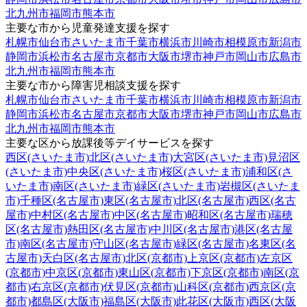
北九州市
福岡市
熊本市
主要な市から児童発達支援を探す
札幌市
仙台市
さいたま市
千葉市
横浜市
川崎市
相模原市
新潟市
静岡市
浜松市
名古屋市
京都市
大阪市
堺市
神戸市
岡山市
広島市
北九州市
福岡市
熊本市
主要な市から障害児相談支援を探す
札幌市
仙台市
さいたま市
千葉市
横浜市
川崎市
相模原市
新潟市
静岡市
浜松市
名古屋市
京都市
大阪市
堺市
神戸市
岡山市
広島市
北九州市
福岡市
熊本市
主要な区から放課後等デイサービスを探す
西区(さいたま市)
北区(さいたま市)
大宮区(さいたま市)
見沼区
(さいたま市)
中央区(さいたま市)
桜区(さいたま市)
浦和区(さ
いたま市)
南区(さいたま市)
緑区(さいたま市)
岩槻区(さいたま
市)
千種区(名古屋市)
東区(名古屋市)
北区(名古屋市)
西区(名古
屋市)
中村区(名古屋市)
中区(名古屋市)
昭和区(名古屋市)
瑞穂
区(名古屋市)
熱田区(名古屋市)
中川区(名古屋市)
港区(名古屋
市)
南区(名古屋市)
守山区(名古屋市)
緑区(名古屋市)
名東区(名
古屋市)
天白区(名古屋市)
北区(京都市)
上京区(京都市)
左京区
(京都市)
中京区(京都市)
東山区(京都市)
下京区(京都市)
南区(京
都市)
右京区(京都市)
伏見区(京都市)
山科区(京都市)
西京区(京
都市)
都島区(大阪市)
福島区(大阪市)
此花区(大阪市)
西区(大阪