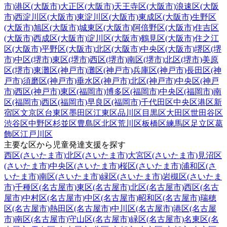
市)
港区(大阪市)
大正区(大阪市)
天王寺区(大阪市)
浪速区(大阪
市)
西淀川区(大阪市)
東淀川区(大阪市)
東成区(大阪市)
生野区
(大阪市)
旭区(大阪市)
城東区(大阪市)
阿倍野区(大阪市)
住吉区
(大阪市)
西成区(大阪市)
淀川区(大阪市)
鶴見区(大阪市)
住之江
区(大阪市)
平野区(大阪市)
北区(大阪市)
中央区(大阪市)
堺区(堺
市)
中区(堺市)
東区(堺市)
西区(堺市)
南区(堺市)
北区(堺市)
美原
区(堺市)
東灘区(神戸市)
灘区(神戸市)
兵庫区(神戸市)
長田区(神
戸市)
須磨区(神戸市)
垂水区(神戸市)
北区(神戸市)
中央区(神戸
市)
西区(神戸市)
東区(福岡市)
博多区(福岡市)
中央区(福岡市)
南
区(福岡市)
西区(福岡市)
早良区(福岡市)
千代田区
中央区
港区
新
宿区
文京区
台東区
墨田区
江東区
品川区
目黒区
大田区
世田谷区
渋谷区
中野区
杉並区
豊島区
北区
荒川区
板橋区
練馬区
足立区
葛
飾区
江戸川区
主要な区から児童発達支援を探す
西区(さいたま市)
北区(さいたま市)
大宮区(さいたま市)
見沼区
(さいたま市)
中央区(さいたま市)
桜区(さいたま市)
浦和区(さ
いたま市)
南区(さいたま市)
緑区(さいたま市)
岩槻区(さいたま
市)
千種区(名古屋市)
東区(名古屋市)
北区(名古屋市)
西区(名古
屋市)
中村区(名古屋市)
中区(名古屋市)
昭和区(名古屋市)
瑞穂
区(名古屋市)
熱田区(名古屋市)
中川区(名古屋市)
港区(名古屋
市)
南区(名古屋市)
守山区(名古屋市)
緑区(名古屋市)
名東区(名