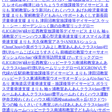
ス レオ(Leo)梅津
じゆうちょうラボ
放課後等デイサービス ま
りも 実籾教室
レタラ新川
わくわくハウス あげお校
児童発達
支援 まりも 実籾教室
子どもみらいサポートあくしす新長田
児童発達支援 まりも 津田沼教室
放課後等デイサービス ケッ
ト・シー・ガーデン
ぷっく旗の台教室
リックグロー
(LICGROW)緑が丘西教室
放課後等デイサービス まりも 袖ヶ
浦教室
グリーンハウス重心型児童発達支援
リオスマイル
児童
発達支援 まりも 大久保教室
アネラ(ANERA)
シュシュ
(ChouChou)小泉
ポラリスみよし教室
あんあんクラス(class)行
啓UPルーム
こぱんはうすさくら 前橋総社教室
ウオーサオー
ダッシュ(Uo-Sao‘)
保育所等訪問支援 ぴぃす
リックグロー
(LICGROW)緑が丘西教室
ハッピーテラス南浦和教室
あんあ
んクラス(class)行啓UPルーム
リックグロー(LICGROW)八千
代緑が丘駅前教室
放課後等デイサービス まりも 津田沼教室
ハッピーテラス東浦和教室
ウオーサオーダッシュ(Uo-Sao‘)
こ
るり 東海道店
児童発達支援・放課後等デイサービス ポラリ
ス
児童発達支援 まりも 袖ヶ浦教室
あんあんクラス(class)豊平
ルーム
あんあんクラス(class)豊平ルーム
わくわくハウス運動
伊奈北校
わくわくハウス桶川西校
gakudou光ヶ丘(ガクドウ)
五つの輪 らくさいぐち教室
ぷれらぼ
あんあんクラス(class)行
啓通りルーム
ハッピーテラス南浦和教室
子どもみらいサポー