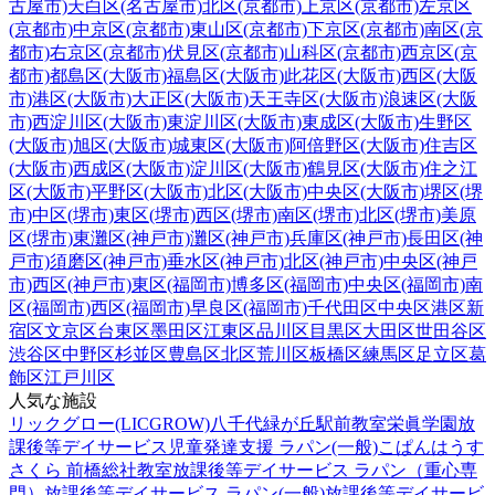
古屋市)
天白区(名古屋市)
北区(京都市)
上京区(京都市)
左京区
(京都市)
中京区(京都市)
東山区(京都市)
下京区(京都市)
南区(京
都市)
右京区(京都市)
伏見区(京都市)
山科区(京都市)
西京区(京
都市)
都島区(大阪市)
福島区(大阪市)
此花区(大阪市)
西区(大阪
市)
港区(大阪市)
大正区(大阪市)
天王寺区(大阪市)
浪速区(大阪
市)
西淀川区(大阪市)
東淀川区(大阪市)
東成区(大阪市)
生野区
(大阪市)
旭区(大阪市)
城東区(大阪市)
阿倍野区(大阪市)
住吉区
(大阪市)
西成区(大阪市)
淀川区(大阪市)
鶴見区(大阪市)
住之江
区(大阪市)
平野区(大阪市)
北区(大阪市)
中央区(大阪市)
堺区(堺
市)
中区(堺市)
東区(堺市)
西区(堺市)
南区(堺市)
北区(堺市)
美原
区(堺市)
東灘区(神戸市)
灘区(神戸市)
兵庫区(神戸市)
長田区(神
戸市)
須磨区(神戸市)
垂水区(神戸市)
北区(神戸市)
中央区(神戸
市)
西区(神戸市)
東区(福岡市)
博多区(福岡市)
中央区(福岡市)
南
区(福岡市)
西区(福岡市)
早良区(福岡市)
千代田区
中央区
港区
新
宿区
文京区
台東区
墨田区
江東区
品川区
目黒区
大田区
世田谷区
渋谷区
中野区
杉並区
豊島区
北区
荒川区
板橋区
練馬区
足立区
葛
飾区
江戸川区
人気な施設
リックグロー(LICGROW)八千代緑が丘駅前教室
栄眞学園放
課後等デイサービス
児童発達支援 ラパン(一般)
こぱんはうす
さくら 前橋総社教室
放課後等デイサービス ラパン（重心専
門）
放課後等デイサービス ラパン(一般)
放課後等デイサービ