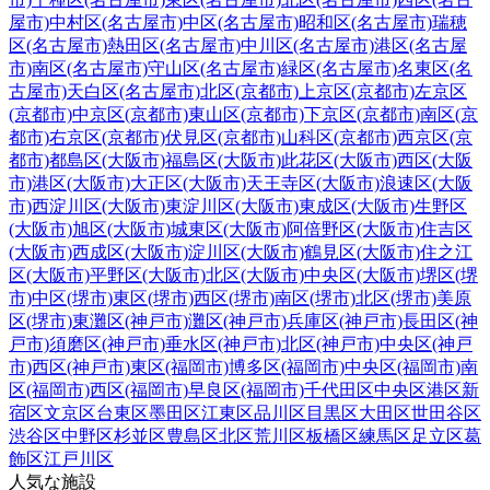
屋市)
中村区(名古屋市)
中区(名古屋市)
昭和区(名古屋市)
瑞穂
区(名古屋市)
熱田区(名古屋市)
中川区(名古屋市)
港区(名古屋
市)
南区(名古屋市)
守山区(名古屋市)
緑区(名古屋市)
名東区(名
古屋市)
天白区(名古屋市)
北区(京都市)
上京区(京都市)
左京区
(京都市)
中京区(京都市)
東山区(京都市)
下京区(京都市)
南区(京
都市)
右京区(京都市)
伏見区(京都市)
山科区(京都市)
西京区(京
都市)
都島区(大阪市)
福島区(大阪市)
此花区(大阪市)
西区(大阪
市)
港区(大阪市)
大正区(大阪市)
天王寺区(大阪市)
浪速区(大阪
市)
西淀川区(大阪市)
東淀川区(大阪市)
東成区(大阪市)
生野区
(大阪市)
旭区(大阪市)
城東区(大阪市)
阿倍野区(大阪市)
住吉区
(大阪市)
西成区(大阪市)
淀川区(大阪市)
鶴見区(大阪市)
住之江
区(大阪市)
平野区(大阪市)
北区(大阪市)
中央区(大阪市)
堺区(堺
市)
中区(堺市)
東区(堺市)
西区(堺市)
南区(堺市)
北区(堺市)
美原
区(堺市)
東灘区(神戸市)
灘区(神戸市)
兵庫区(神戸市)
長田区(神
戸市)
須磨区(神戸市)
垂水区(神戸市)
北区(神戸市)
中央区(神戸
市)
西区(神戸市)
東区(福岡市)
博多区(福岡市)
中央区(福岡市)
南
区(福岡市)
西区(福岡市)
早良区(福岡市)
千代田区
中央区
港区
新
宿区
文京区
台東区
墨田区
江東区
品川区
目黒区
大田区
世田谷区
渋谷区
中野区
杉並区
豊島区
北区
荒川区
板橋区
練馬区
足立区
葛
飾区
江戸川区
人気な施設