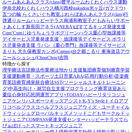
ルーム
あんあんクラス(class)豊平ルーム
わくわくハウス運動
伊奈北校
わくわくハウス桶川西校
gakudou光ヶ丘(ガクドウ)
五つの輪 らくさいぐち教室
ぷれらぼ
あんあんクラス(class)行
啓通りルーム
ハッピーテラス南浦和教室
子どもみらいサポー
トあくしす新長田
アネラ(ANERA)
ぱすてるキッズ
発達支援
Cum’Cum
じゆうちょうラボ
グリーンハウス重心型放課後等
デイサービス
児童発達支援・放課後等デイサービス ポラリ
ス
児童発達支援 ラパン（重心専門）
放課後等デイサービス
まりも 大久保教室
カンポ(Campo)台之郷
こるり 東海道店
アヴ
ニール
シュシュ(ChouChou)吉岡
特徴から探す
理学療法
言語療法
作業療法
預かり支援
集団療育
個別療育
学習
支援
運動療育・スポーツ
土日営業
ABA(応用行動分析)
音楽療
育
英語療育
感覚統合療法
SST(ソーシャルスキルトレーニン
グ)
中高生向け・就労自立支援
プログラミング療育
送迎あり
重症心身対応
民間運営
アプリ×TODAY
ハビー
リタリコジュ
ニア
ケンリハスポーツキッズ
アシスト
K-Y’s Style
トイロ
アプ
リ
コペルプラス
コペルプラスジュニア
ウィズ・ユー
チャイル
ドウィッシュ
グローバルキッズメソッド
こどもサークル
ドッ
トジュニア
COMPASS発達支援センター
ハッピーテラス
てら
ぴぁぽけっと
スマートキッズジュニア
プライバシーポリシー
個人情報保護方針
個人情報の取り扱い