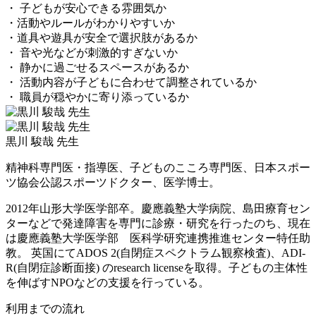
・ 子どもが安心できる雰囲気か
・活動やルールがわかりやすいか
・道具や遊具が安全で選択肢があるか
・ 音や光などが刺激的すぎないか
・ 静かに過ごせるスペースがあるか
・ 活動内容が子どもに合わせて調整されているか
・ 職員が穏やかに寄り添っているか
黒川 駿哉 先生
精神科専門医・指導医、子どものこころ専門医、日本スポー
ツ協会公認スポーツドクター、医学博士。
2012年山形大学医学部卒。慶應義塾大学病院、島田療育セン
ターなどで発達障害を専門に診療・研究を行ったのち、現在
は慶應義塾大学医学部 医科学研究連携推進センター特任助
教。 英国にてADOS 2(自閉症スペクトラム観察検査)、ADI-
R(自閉症診断面接) のresearch licenseを取得。子どもの主体性
を伸ばすNPOなどの支援を行っている。
利用までの流れ