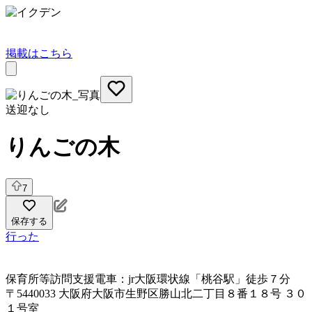
掲載はこちら
送迎なし
りんごの木
7
保存する
行った
保育所等訪問支援
電車：jr大阪環状線「桃谷駅」徒歩７分
〒5440033 大阪府大阪市生野区勝山北二丁目８番１８号 ３０
１号室