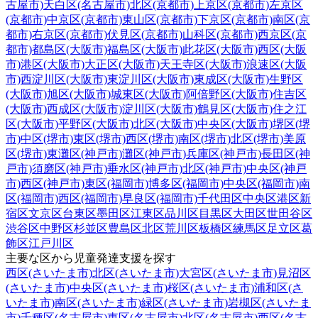
古屋市)
天白区(名古屋市)
北区(京都市)
上京区(京都市)
左京区
(京都市)
中京区(京都市)
東山区(京都市)
下京区(京都市)
南区(京
都市)
右京区(京都市)
伏見区(京都市)
山科区(京都市)
西京区(京
都市)
都島区(大阪市)
福島区(大阪市)
此花区(大阪市)
西区(大阪
市)
港区(大阪市)
大正区(大阪市)
天王寺区(大阪市)
浪速区(大阪
市)
西淀川区(大阪市)
東淀川区(大阪市)
東成区(大阪市)
生野区
(大阪市)
旭区(大阪市)
城東区(大阪市)
阿倍野区(大阪市)
住吉区
(大阪市)
西成区(大阪市)
淀川区(大阪市)
鶴見区(大阪市)
住之江
区(大阪市)
平野区(大阪市)
北区(大阪市)
中央区(大阪市)
堺区(堺
市)
中区(堺市)
東区(堺市)
西区(堺市)
南区(堺市)
北区(堺市)
美原
区(堺市)
東灘区(神戸市)
灘区(神戸市)
兵庫区(神戸市)
長田区(神
戸市)
須磨区(神戸市)
垂水区(神戸市)
北区(神戸市)
中央区(神戸
市)
西区(神戸市)
東区(福岡市)
博多区(福岡市)
中央区(福岡市)
南
区(福岡市)
西区(福岡市)
早良区(福岡市)
千代田区
中央区
港区
新
宿区
文京区
台東区
墨田区
江東区
品川区
目黒区
大田区
世田谷区
渋谷区
中野区
杉並区
豊島区
北区
荒川区
板橋区
練馬区
足立区
葛
飾区
江戸川区
主要な区から児童発達支援を探す
西区(さいたま市)
北区(さいたま市)
大宮区(さいたま市)
見沼区
(さいたま市)
中央区(さいたま市)
桜区(さいたま市)
浦和区(さ
いたま市)
南区(さいたま市)
緑区(さいたま市)
岩槻区(さいたま
市)
千種区(名古屋市)
東区(名古屋市)
北区(名古屋市)
西区(名古