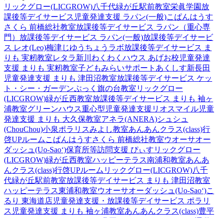
リックグロー(LICGROW)八千代緑が丘駅前教室
栄眞学園放
課後等デイサービス
児童発達支援 ラパン(一般)
こぱんはうす
さくら 前橋総社教室
放課後等デイサービス ラパン（重心専
門）
放課後等デイサービス ラパン(一般)
放課後等デイサービ
ス レオ(Leo)梅津
じゆうちょうラボ
放課後等デイサービス ま
りも 実籾教室
レタラ新川
わくわくハウス あげお校
児童発達
支援 まりも 実籾教室
子どもみらいサポートあくしす新長田
児童発達支援 まりも 津田沼教室
放課後等デイサービス ケッ
ト・シー・ガーデン
ぷっく旗の台教室
リックグロー
(LICGROW)緑が丘西教室
放課後等デイサービス まりも 袖ヶ
浦教室
グリーンハウス重心型児童発達支援
リオスマイル
児童
発達支援 まりも 大久保教室
アネラ(ANERA)
シュシュ
(ChouChou)小泉
ポラリスみよし教室
あんあんクラス(class)行
啓UPルーム
こぱんはうすさくら 前橋総社教室
ウオーサオー
ダッシュ(Uo-Sao‘)
保育所等訪問支援 ぴぃす
リックグロー
(LICGROW)緑が丘西教室
ハッピーテラス南浦和教室
あんあ
んクラス(class)行啓UPルーム
リックグロー(LICGROW)八千
代緑が丘駅前教室
放課後等デイサービス まりも 津田沼教室
ハッピーテラス東浦和教室
ウオーサオーダッシュ(Uo-Sao‘)
こ
るり 東海道店
児童発達支援・放課後等デイサービス ポラリ
ス
児童発達支援 まりも 袖ヶ浦教室
あんあんクラス(class)豊平