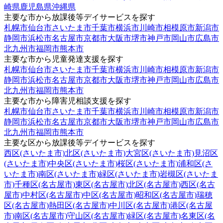
崎県
鹿児島県
沖縄県
主要な市から放課後等デイサービスを探す
札幌市
仙台市
さいたま市
千葉市
横浜市
川崎市
相模原市
新潟市
静岡市
浜松市
名古屋市
京都市
大阪市
堺市
神戸市
岡山市
広島市
北九州市
福岡市
熊本市
主要な市から児童発達支援を探す
札幌市
仙台市
さいたま市
千葉市
横浜市
川崎市
相模原市
新潟市
静岡市
浜松市
名古屋市
京都市
大阪市
堺市
神戸市
岡山市
広島市
北九州市
福岡市
熊本市
主要な市から障害児相談支援を探す
札幌市
仙台市
さいたま市
千葉市
横浜市
川崎市
相模原市
新潟市
静岡市
浜松市
名古屋市
京都市
大阪市
堺市
神戸市
岡山市
広島市
北九州市
福岡市
熊本市
主要な区から放課後等デイサービスを探す
西区(さいたま市)
北区(さいたま市)
大宮区(さいたま市)
見沼区
(さいたま市)
中央区(さいたま市)
桜区(さいたま市)
浦和区(さ
いたま市)
南区(さいたま市)
緑区(さいたま市)
岩槻区(さいたま
市)
千種区(名古屋市)
東区(名古屋市)
北区(名古屋市)
西区(名古
屋市)
中村区(名古屋市)
中区(名古屋市)
昭和区(名古屋市)
瑞穂
区(名古屋市)
熱田区(名古屋市)
中川区(名古屋市)
港区(名古屋
市)
南区(名古屋市)
守山区(名古屋市)
緑区(名古屋市)
名東区(名