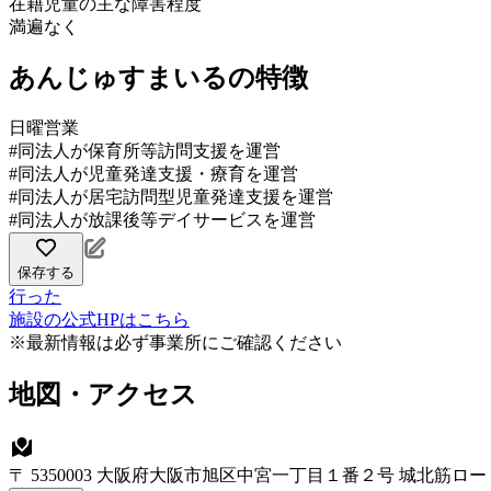
在籍児童の主な障害程度
満遍なく
あんじゅすまいるの特徴
日曜営業
#同法人が保育所等訪問支援を運営
#同法人が児童発達支援・療育を運営
#同法人が居宅訪問型児童発達支援を運営
#同法人が放課後等デイサービスを運営
保存する
行った
施設の公式HPはこちら
※最新情報は必ず事業所にご確認ください
地図・アクセス
〒 5350003 大阪府大阪市旭区中宮一丁目１番２号 城北筋