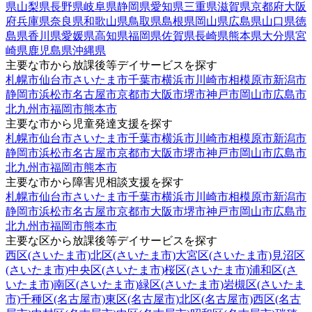
県
山梨県
長野県
岐阜県
静岡県
愛知県
三重県
滋賀県
京都府
大阪
府
兵庫県
奈良県
和歌山県
鳥取県
島根県
岡山県
広島県
山口県
徳
島県
香川県
愛媛県
高知県
福岡県
佐賀県
長崎県
熊本県
大分県
宮
崎県
鹿児島県
沖縄県
主要な市から放課後等デイサービスを探す
札幌市
仙台市
さいたま市
千葉市
横浜市
川崎市
相模原市
新潟市
静岡市
浜松市
名古屋市
京都市
大阪市
堺市
神戸市
岡山市
広島市
北九州市
福岡市
熊本市
主要な市から児童発達支援を探す
札幌市
仙台市
さいたま市
千葉市
横浜市
川崎市
相模原市
新潟市
静岡市
浜松市
名古屋市
京都市
大阪市
堺市
神戸市
岡山市
広島市
北九州市
福岡市
熊本市
主要な市から障害児相談支援を探す
札幌市
仙台市
さいたま市
千葉市
横浜市
川崎市
相模原市
新潟市
静岡市
浜松市
名古屋市
京都市
大阪市
堺市
神戸市
岡山市
広島市
北九州市
福岡市
熊本市
主要な区から放課後等デイサービスを探す
西区(さいたま市)
北区(さいたま市)
大宮区(さいたま市)
見沼区
(さいたま市)
中央区(さいたま市)
桜区(さいたま市)
浦和区(さ
いたま市)
南区(さいたま市)
緑区(さいたま市)
岩槻区(さいたま
市)
千種区(名古屋市)
東区(名古屋市)
北区(名古屋市)
西区(名古