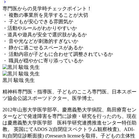
専門医からの見学時チェックポイント！
・ 複数の事業所を見学することが大切
・ 子どもが安心できる雰囲気か
・活動やルールがわかりやすいか
・道具や遊具が安全で選択肢があるか
・ 音や光などが刺激的すぎないか
・ 静かに過ごせるスペースがあるか
・ 活動内容が子どもに合わせて調整されているか
・ 職員が穏やかに寄り添っているか
黒川 駿哉 先生
精神科専門医・指導医、子どものこころ専門医、日本スポー
ツ協会公認スポーツドクター、医学博士。
2012年山形大学医学部卒。慶應義塾大学病院、島田療育セン
ターなどで発達障害を専門に診療・研究を行ったのち、現在
は慶應義塾大学医学部 医科学研究連携推進センター特任助
教。 英国にてADOS 2(自閉症スペクトラム観察検査)、ADI-
R(自閉症診断面接) のresearch licenseを取得。子どもの主体性