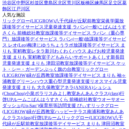
渋谷区
中野区
杉並区
豊島区
北区
荒川区
板橋区
練馬区
足立区
葛
飾区
江戸川区
人気な施設
リックグロー(LICGROW)八千代緑が丘駅前教室
栄眞学園放
課後等デイサービス
児童発達支援 ラパン(一般)
こぱんはうす
さくら 前橋総社教室
放課後等デイサービス ラパン（重心専
門）
放課後等デイサービス ラパン(一般)
放課後等デイサービ
ス レオ(Leo)梅津
じゆうちょうラボ
放課後等デイサービス ま
りも 実籾教室
レタラ新川
わくわくハウス あげお校
児童発達
支援 まりも 実籾教室
子どもみらいサポートあくしす新長田
児童発達支援 まりも 津田沼教室
放課後等デイサービス ケッ
ト・シー・ガーデン
ぷっく旗の台教室
リックグロー
(LICGROW)緑が丘西教室
放課後等デイサービス まりも 袖ヶ
浦教室
グリーンハウス重心型児童発達支援
リオスマイル
児童
発達支援 まりも 大久保教室
アネラ(ANERA)
シュシュ
(ChouChou)小泉
ポラリスみよし教室
あんあんクラス(class)行
啓UPルーム
こぱんはうすさくら 前橋総社教室
ウオーサオー
ダッシュ(Uo-Sao‘)
保育所等訪問支援 ぴぃす
リックグロー
(LICGROW)緑が丘西教室
ハッピーテラス南浦和教室
あんあ
んクラス(class)行啓UPルーム
リックグロー(LICGROW)八千
代緑が丘駅前教室
放課後等デイサービス まりも 津田沼教室