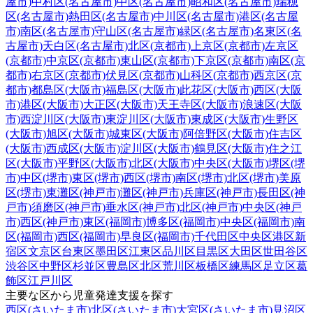
屋市)
中村区(名古屋市)
中区(名古屋市)
昭和区(名古屋市)
瑞穂
区(名古屋市)
熱田区(名古屋市)
中川区(名古屋市)
港区(名古屋
市)
南区(名古屋市)
守山区(名古屋市)
緑区(名古屋市)
名東区(名
古屋市)
天白区(名古屋市)
北区(京都市)
上京区(京都市)
左京区
(京都市)
中京区(京都市)
東山区(京都市)
下京区(京都市)
南区(京
都市)
右京区(京都市)
伏見区(京都市)
山科区(京都市)
西京区(京
都市)
都島区(大阪市)
福島区(大阪市)
此花区(大阪市)
西区(大阪
市)
港区(大阪市)
大正区(大阪市)
天王寺区(大阪市)
浪速区(大阪
市)
西淀川区(大阪市)
東淀川区(大阪市)
東成区(大阪市)
生野区
(大阪市)
旭区(大阪市)
城東区(大阪市)
阿倍野区(大阪市)
住吉区
(大阪市)
西成区(大阪市)
淀川区(大阪市)
鶴見区(大阪市)
住之江
区(大阪市)
平野区(大阪市)
北区(大阪市)
中央区(大阪市)
堺区(堺
市)
中区(堺市)
東区(堺市)
西区(堺市)
南区(堺市)
北区(堺市)
美原
区(堺市)
東灘区(神戸市)
灘区(神戸市)
兵庫区(神戸市)
長田区(神
戸市)
須磨区(神戸市)
垂水区(神戸市)
北区(神戸市)
中央区(神戸
市)
西区(神戸市)
東区(福岡市)
博多区(福岡市)
中央区(福岡市)
南
区(福岡市)
西区(福岡市)
早良区(福岡市)
千代田区
中央区
港区
新
宿区
文京区
台東区
墨田区
江東区
品川区
目黒区
大田区
世田谷区
渋谷区
中野区
杉並区
豊島区
北区
荒川区
板橋区
練馬区
足立区
葛
飾区
江戸川区
主要な区から児童発達支援を探す
西区(さいたま市)
北区(さいたま市)
大宮区(さいたま市)
見沼区