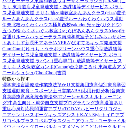
ハッピーテラス東浦和教室
ウオーサオーダッシュ(Uo-Sao‘)
こ
るり 東海道店
児童発達支援・放課後等デイサービス ポラリ
ス
児童発達支援 まりも 袖ヶ浦教室
あんあんクラス(class)豊平
ルーム
あんあんクラス(class)豊平ルーム
わくわくハウス運動
伊奈北校
わくわくハウス桶川西校
gakudou光ヶ丘(ガクドウ)
五つの輪 らくさいぐち教室
ぷれらぼ
あんあんクラス(class)行
啓通りルーム
ハッピーテラス南浦和教室
子どもみらいサポー
トあくしす新長田
アネラ(ANERA)
ぱすてるキッズ
発達支援
Cum’Cum
じゆうちょうラボ
グリーンハウス重心型放課後等
デイサービス
児童発達支援・放課後等デイサービス ポラリ
ス
児童発達支援 ラパン（重心専門）
放課後等デイサービス
まりも 大久保教室
カンポ(Campo)台之郷
こるり 東海道店
アヴ
ニール
シュシュ(ChouChou)吉岡
特徴から探す
理学療法
言語療法
作業療法
預かり支援
集団療育
個別療育
学習
支援
運動療育・スポーツ
土日営業
ABA(応用行動分析)
音楽療
育
英語療育
感覚統合療法
SST(ソーシャルスキルトレーニン
グ)
中高生向け・就労自立支援
プログラミング療育
送迎あり
重症心身対応
民間運営
アプリ×TODAY
ハビー
リタリコジュ
ニア
ケンリハスポーツキッズ
アシスト
K-Y’s Style
トイロ
アプ
リ
コペルプラス
コペルプラスジュニア
ウィズ・ユー
チャイル
ドウィッシュ
グローバルキッズメソッド
こどもサークル
ドッ