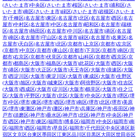
(さいたま市)
中央区(さいたま市)
桜区(さいたま市)
浦和区(さ
いたま市)
南区(さいたま市)
緑区(さいたま市)
岩槻区(さいたま
市)
千種区(名古屋市)
東区(名古屋市)
北区(名古屋市)
西区(名古
屋市)
中村区(名古屋市)
中区(名古屋市)
昭和区(名古屋市)
瑞穂
区(名古屋市)
熱田区(名古屋市)
中川区(名古屋市)
港区(名古屋
市)
南区(名古屋市)
守山区(名古屋市)
緑区(名古屋市)
名東区(名
古屋市)
天白区(名古屋市)
北区(京都市)
上京区(京都市)
左京区
(京都市)
中京区(京都市)
東山区(京都市)
下京区(京都市)
南区(京
都市)
右京区(京都市)
伏見区(京都市)
山科区(京都市)
西京区(京
都市)
都島区(大阪市)
福島区(大阪市)
此花区(大阪市)
西区(大阪
市)
港区(大阪市)
大正区(大阪市)
天王寺区(大阪市)
浪速区(大阪
市)
西淀川区(大阪市)
東淀川区(大阪市)
東成区(大阪市)
生野区
(大阪市)
旭区(大阪市)
城東区(大阪市)
阿倍野区(大阪市)
住吉区
(大阪市)
西成区(大阪市)
淀川区(大阪市)
鶴見区(大阪市)
住之江
区(大阪市)
平野区(大阪市)
北区(大阪市)
中央区(大阪市)
堺区(堺
市)
中区(堺市)
東区(堺市)
西区(堺市)
南区(堺市)
北区(堺市)
美原
区(堺市)
東灘区(神戸市)
灘区(神戸市)
兵庫区(神戸市)
長田区(神
戸市)
須磨区(神戸市)
垂水区(神戸市)
北区(神戸市)
中央区(神戸
市)
西区(神戸市)
東区(福岡市)
博多区(福岡市)
中央区(福岡市)
南
区(福岡市)
西区(福岡市)
早良区(福岡市)
千代田区
中央区
港区
新
宿区
文京区
台東区
墨田区
江東区
品川区
目黒区
大田区
世田谷区