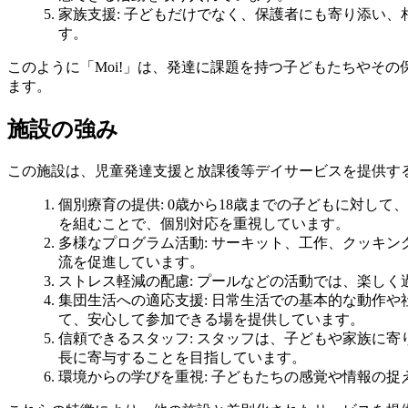
家族支援
: 子どもだけでなく、保護者にも寄り添い
す。
このように「Moi!」は、発達に課題を持つ子どもたちやそ
ます。
施設の強み
この施設は、児童発達支援と放課後等デイサービスを提供す
個別療育の提供
: 0歳から18歳までの子どもに対
を組むことで、個別対応を重視しています。
多様なプログラム活動
: サーキット、工作、クッキ
流を促進しています。
ストレス軽減の配慮
: プールなどの活動では、楽し
集団生活への適応支援
: 日常生活での基本的な動作
て、安心して参加できる場を提供しています。
信頼できるスタッフ
: スタッフは、子どもや家族に
長に寄与することを目指しています。
環境からの学びを重視
: 子どもたちの感覚や情報の