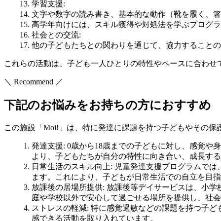
学習支援
:
文字や数字の読み書き、基本的な動作（靴を履く、箸
高学年向けには、スキル獲得や対処法を学ぶプログラ
社会との交流
:
他の子どもたちとの関わりを通じて、協力することの
これらの活動は、子ども一人ひとりの特性やペースに合わせ
＼ Recommend ／
下記のお悩みをお持ちの方におすすめ
この施設「Moi!」は、特に発達に課題を持つ子どもやその
発達支援
: 0歳から18歳までの子どもに対し、感
より、子どもたちが自分の特性に向き合い、成長する
日常生活のスキル向上
: 児童発達支援プログラムで
ます。これにより、子どもが日常生活での自立を目指
放課後の居場所提供
: 放課後等デイサービスは、小
庭や学校以外で安心して過ごせる場所を提供し、社会
ストレスの軽減
: 特に感覚過敏などの課題を持つ子
感できる活動を取り入れています。