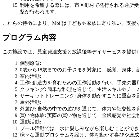
利用を希望する際には、市区町村で発行される通所受
整が行われます。
これらの特徴により、Moi!は子どもや家族に寄り添い、支
プログラム内容
この施設では、児童発達支援と放課後等デイサービスを提供
個別療育
:
0歳から18歳までのお子さまを対象に、感覚、身体
室内活動
:
工作
: 創造力を育むための工作活動を行い、手先の器
クッキング
: 簡単な料理を通じて、生活スキルやチ
サーキットトレーニング
: 身体を動かすことに重点
屋外活動
:
外遊び
: 自然の中での遊びを通じて、体力や社交性を
買い物体験
: 実際の買い物を通じて、金銭感覚や社会
運動活動
:
プール活動では、水に親しみながら楽しむことができ
様々な運動プログラムを設け、体を動かす喜びや達成