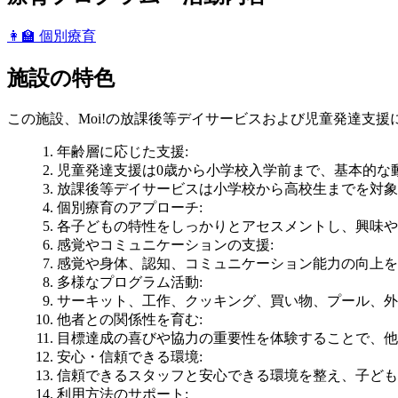
👩‍🏫 個別療育
施設の特色
この施設、Moi!の放課後等デイサービスおよび児童発達支
年齢層に応じた支援
:
児童発達支援は0歳から小学校入学前まで、基本的な
放課後等デイサービスは小学校から高校生までを対象
個別療育のアプローチ
:
各子どもの特性をしっかりとアセスメントし、興味や
感覚やコミュニケーションの支援
:
感覚や身体、認知、コミュニケーション能力の向上を
多様なプログラム活動
:
サーキット、工作、クッキング、買い物、プール、外
他者との関係性を育む
:
目標達成の喜びや協力の重要性を体験することで、他
安心・信頼できる環境
:
信頼できるスタッフと安心できる環境を整え、子ども
利用方法のサポート
: