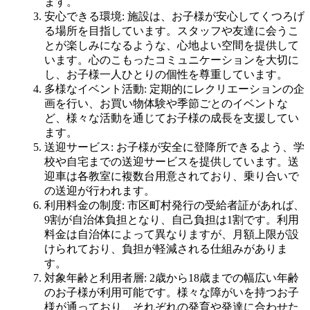
ます。
安心できる環境
: 施設は、お子様が安心してくつろげ
る場所を目指しています。スタッフや友達に会うこ
とが楽しみになるような、心地よい空間を提供して
います。心のこもったコミュニケーションを大切に
し、お子様一人ひとりの個性を尊重しています。
多様なイベント活動
: 定期的にレクリエーションの企
画を行い、お買い物体験や季節ごとのイベントな
ど、様々な活動を通じてお子様の成長を支援してい
ます。
送迎サービス
: お子様が安全に登降所できるよう、学
校や自宅までの送迎サービスを提供しています。送
迎車は各教室に複数台用意されており、乗り合いで
の送迎が行われます。
利用料金の制度
: 市区町村発行の受給者証があれば、
9割が自治体負担となり、自己負担は1割です。利用
料金は自治体によって異なりますが、月額上限が設
けられており、負担が軽減される仕組みがありま
す。
対象年齢と利用者層
: 2歳から18歳までの幅広い年齢
のお子様が利用可能です。様々な障がいを持つお子
様が通っており、それぞれの発育や発達に合わせた