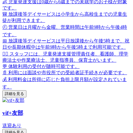
👶 児童発達支援は0歳から6歳までの未就学のお子様が対象
です。
🎒 放課後等デイサービスは小学生から高校生までの児童生
徒が利用できます。
🕘 営業日は月曜から金曜、営業時間は午前9時から午後4時
です。
📅 放課後等デイサービスは平日放課後から午後5時まで、祝
日や長期休暇中は午前9時から午後5時まで利用可能です。
👩‍⚕️ スタッフには、児童発達支援管理責任者、看護師、理学
療法士や作業療法士、児童指導員、保育士がいます。
💬 体験利用の受付が随時可能です。
📄 利用には面談や市役所での受給者証手続きが必要です。
💰 利用料金は所得に応じた負担上限月額が設定されていま
す。
詳細を見る
vif+友部
送迎あり
詳細を見る