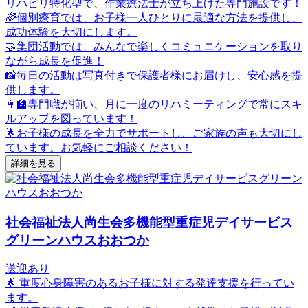
リハビリ特化型で、作業療法士が立ち上げた専門施設です！
🌈個別療育では、お子様一人ひとりに最適な方法を提供し、
成功体験を大切にします。
🤝集団活動では、みんなで楽しくコミュニケーションを取り
ながら成長を促進！
📸毎日の活動は写真付きで保護者様にお届けし、安心感を提
供します。
👩‍🏫専門職が揃い、月に一度のリハミーティングで常にスキ
ルアップを図っています！
🌟お子様の成長を全力でサポートし、ご家族の声も大切にし
ています。お気軽にご相談ください！
詳細を見る
社会福祉法人尚生会多機能型重症児デイサービス
グリーンハウスおおつか
送迎あり
🌟 重度心身障害のあるお子様に対する発達支援を行ってい
ます。