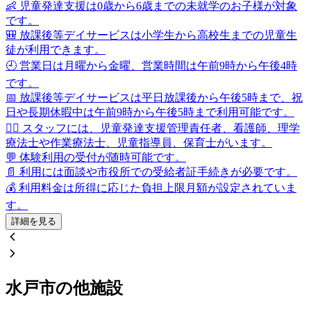
👶 児童発達支援は0歳から6歳までの未就学のお子様が対象
です。
🎒 放課後等デイサービスは小学生から高校生までの児童生
徒が利用できます。
🕘 営業日は月曜から金曜、営業時間は午前9時から午後4時
です。
📅 放課後等デイサービスは平日放課後から午後5時まで、祝
日や長期休暇中は午前9時から午後5時まで利用可能です。
👩‍⚕️ スタッフには、児童発達支援管理責任者、看護師、理学
療法士や作業療法士、児童指導員、保育士がいます。
💬 体験利用の受付が随時可能です。
📄 利用には面談や市役所での受給者証手続きが必要です。
💰 利用料金は所得に応じた負担上限月額が設定されていま
す。
詳細を見る
水戸市の他施設