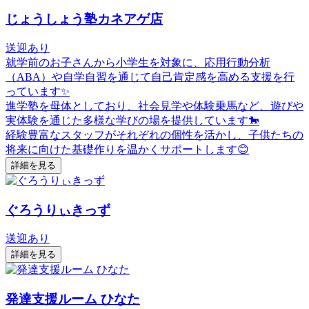
じょうしょう塾カネアゲ店
送迎あり
就学前のお子さんから小学生を対象に、応用行動分析
（ABA）や自学自習を通じて自己肯定感を高める支援を行
っています✨
進学塾を母体としており、社会見学や体験乗馬など、遊びや
実体験を通じた多様な学びの場を提供しています🐎
経験豊富なスタッフがそれぞれの個性を活かし、子供たちの
将来に向けた基礎作りを温かくサポートします😊
詳細を見る
ぐろうりぃきっず
送迎あり
詳細を見る
発達支援ルーム ひなた