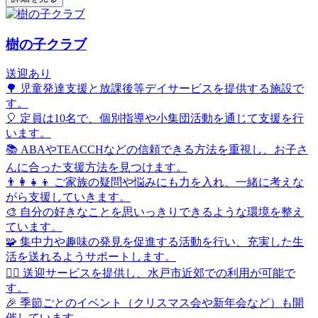
樹の子クラブ
送迎あり
🌳 児童発達支援と放課後等デイサービスを提供する施設で
す。
🎈 定員は10名で、個別指導や小集団活動を通じて支援を行
います。
📚 ABAやTEACCHなどの信頼できる方法を重視し、お子さ
んに合った支援方法を見つけます。
👨‍👩‍👧‍👦 ご家族の疑問や悩みにも力を入れ、一緒に考えな
がら支援していきます。
🎨 自分の好きなことを思いっきりできるような環境を整え
ています。
🧩 集中力や趣味の発見を促進する活動を行い、充実した生
活を送れるようサポートします。
🏃‍♂️ 送迎サービスを提供し、水戸市近郊での利用が可能で
す。
🎉 季節ごとのイベント（クリスマス会や新年会など）も開
催しています。