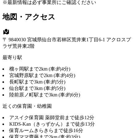
※最新情報は必ず事業所にご確認ください
地図・アクセス
〒 9840030 宮城県仙台市若林区荒井東1丁目6-1 アクロスプ
ラザ荒井東2階
最寄り駅
榴ヶ岡駅まで2km (車:約4分)
宮城野原駅まで2km (車:約4分)
長町駅まで3km (車:約5分)
仙台駅まで3km (車:約5分)
陸前原ノ町駅まで3km (車:約6分)
近くの保育園・幼稚園
アスイク保育園 薬師堂前まで徒歩12分
KIDS-Kan（きっずかん）まで徒歩13分
保育ルームきらきらまで徒歩16分
保育ママ齋藤まで2km (車:約3分)