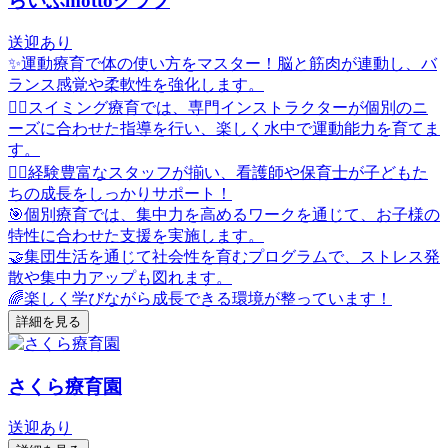
らいぶmottoクラブ
送迎あり
✨運動療育で体の使い方をマスター！脳と筋肉が連動し、バ
ランス感覚や柔軟性を強化します。
🏊‍♂️スイミング療育では、専門インストラクターが個別のニ
ーズに合わせた指導を行い、楽しく水中で運動能力を育てま
す。
👩‍⚕️経験豊富なスタッフが揃い、看護師や保育士が子どもた
ちの成長をしっかりサポート！
🎯個別療育では、集中力を高めるワークを通じて、お子様の
特性に合わせた支援を実施します。
🤝集団生活を通じて社会性を育むプログラムで、ストレス発
散や集中力アップも図れます。
🌈楽しく学びながら成長できる環境が整っています！
詳細を見る
さくら療育園
送迎あり