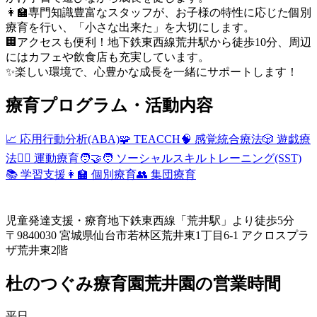
👩‍🏫専門知識豊富なスタッフが、お子様の特性に応じた個別
療育を行い、「小さな出来た」を大切にします。
🏢アクセスも便利！地下鉄東西線荒井駅から徒歩10分、周辺
にはカフェや飲食店も充実しています。
✨楽しい環境で、心豊かな成長を一緒にサポートします！
療育プログラム・活動内容
📈 応用行動分析(ABA)
🧩 TEACCH
🧠 感覚統合療法
🎲 遊戯療
法
🏃‍♀️ 運動療育
🧑‍🤝‍🧑 ソーシャルスキルトレーニング(SST)
📚 学習支援
👩‍🏫 個別療育
👥 集団療育
児童発達支援・療育
地下鉄東西線「荒井駅」より徒歩5分
〒9840030 宮城県仙台市若林区荒井東1丁目6-1 アクロスプラ
ザ荒井東2階
杜のつぐみ療育園荒井園の営業時間
平日