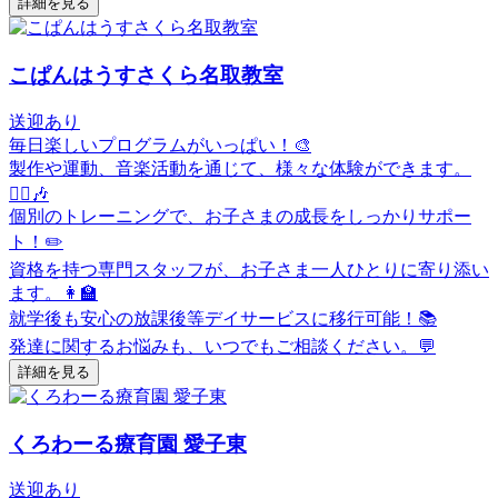
詳細を見る
こぱんはうすさくら名取教室
送迎あり
毎日楽しいプログラムがいっぱい！🎨
製作や運動、音楽活動を通じて、様々な体験ができます。
🏃‍♂️🎶
個別のトレーニングで、お子さまの成長をしっかりサポー
ト！✏️
資格を持つ専門スタッフが、お子さま一人ひとりに寄り添い
ます。👩‍🏫
就学後も安心の放課後等デイサービスに移行可能！📚
発達に関するお悩みも、いつでもご相談ください。💬
詳細を見る
くろわーる療育園 愛子東
送迎あり