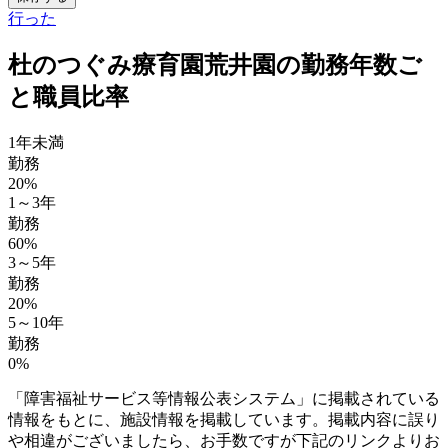
行った
杜のつぐみ療育園荒井園の勤務年数ご
と職員比率
1年未満
勤務
20%
1～3年
勤務
60%
3～5年
勤務
20%
5～10年
勤務
0%
「障害福祉サービス等情報公表システム」に掲載されている
情報をもとに、施設情報を掲載しています。掲載内容に誤り
や相違がございましたら、お手数ですが下記のリンクよりお